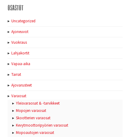
Osastot
Uncategorized
Ajoneuvot
Vuokraus
Lahjakortit
Vapaa-aika
Tarrat
Ajovarusteet
Varaosat
Yleisvaraosat & -tarvikkeet
Mopojen varaosat
Skootterien varaosat
Kevytmoottoripyörien varaosat
Mopoautojen varaosat