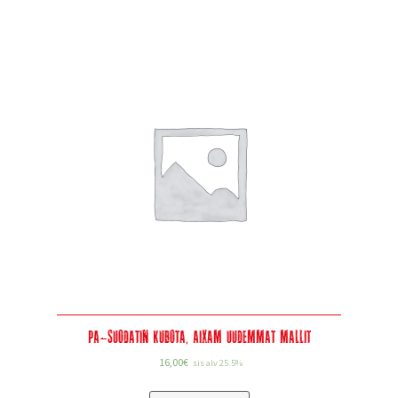
PA-suodatin Kubota, Aixam uudemmat mallit
16,00
€
sis alv 25.5%