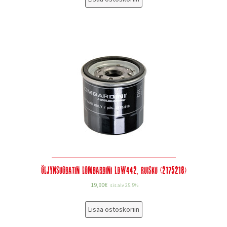
Öljynsuodatin Lombardini LDW442, ruisku (2175218)
19,90
€
sis alv 25.5%
Lisää ostoskoriin