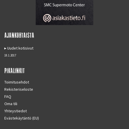
AJANKOHTAISTA
Uudet kotisivut
18.1.2017
PIKALINKIT
Toimitusehdot
Rekisteriseloste
FAQ
Oma tili
Yhteystiedot
Evästekäytäntö (EU)