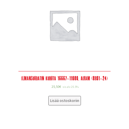
Ilmansuodatin Kubota 16667-11080, Aixam (8R01-24)
25,50
€
sis alv 25.5%
Lisää ostoskoriin