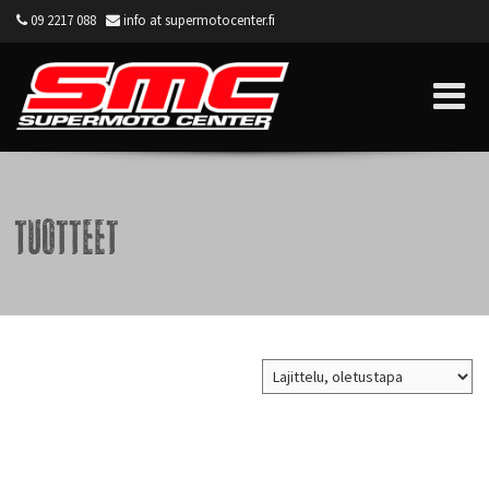
09 2217 088
info at supermotocenter.fi
Supermoto Center
Tuotteet