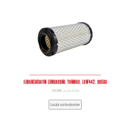
Ilmansuodatin Lombardini, Yanmar, LDW442, Ruisku
34,50
€
sis alv 25.5%
Lisää ostoskoriin