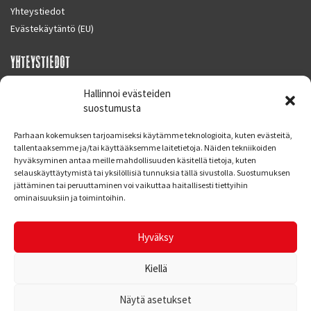
Yhteystiedot
Evästekäytäntö (EU)
YHTEYSTIEDOT
SUPERMOTO CENTER
Hallinnoi evästeiden
Masalantie 410
suostumusta
02430 MASALA (KIRKKONUMMI)
Parhaan kokemuksen tarjoamiseksi käytämme teknologioita, kuten evästeitä,
Finland
tallentaaksemme ja/tai käyttääksemme laitetietoja. Näiden tekniikoiden
hyväksyminen antaa meille mahdollisuuden käsitellä tietoja, kuten
Puh. 09 221 7088
selauskäyttäytymistä tai yksilöllisiä tunnuksia tällä sivustolla. Suostumuksen
info at supermotocenter.fi
jättäminen tai peruuttaminen voi vaikuttaa haitallisesti tiettyihin
ominaisuuksiin ja toimintoihin.
Liikkeen aukioloajat
Maanantai - Tiistai 09.00 - 17.00
Hyväksy
Keskiviikko 09.00 - 19.00
Torstai - Perjantai 09.00 - 17.00
Kiellä
Näytä asetukset
© Supermoto Center