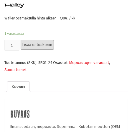
Walley osamaksulla hinta alkaen:
7,00
€
/ kk
1 varastossa
Lisää ostoskoriin
Tuotetunnus (SKU):
8R01-24
Osastot:
Mopoautojen varaosat
,
Suodattimet
Kuvaus
Kuvaus
Ilmansuodatin, mopoauto. Sopii mm.: – Kubotan moottori (OEM