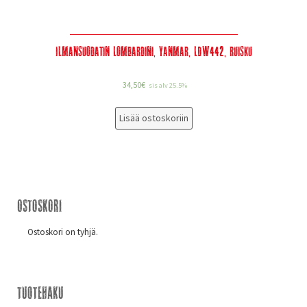
Ilmansuodatin Lombardini, Yanmar, LDW442, Ruisku
34,50
€
sis alv 25.5%
Lisää ostoskoriin
Ostoskori
Ostoskori on tyhjä.
Tuotehaku