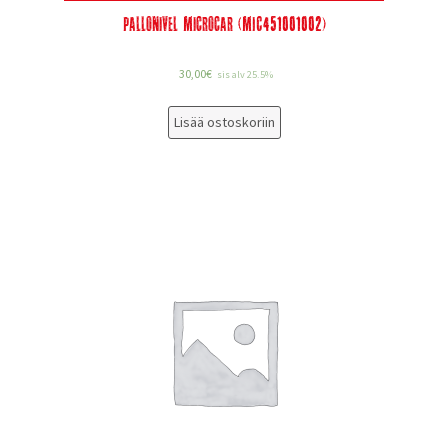
Pallonivel Microcar (MIC451001002)
30,00
€
sis alv 25.5%
Lisää ostoskoriin