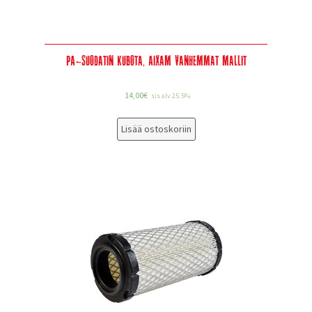
PA-suodatin Kubota, Aixam vanhemmat mallit
14,00
€
sis alv 25.5%
Lisää ostoskoriin