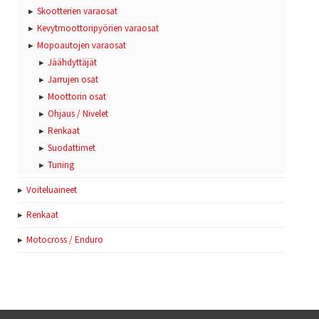
Skootterien varaosat
Kevytmoottoripyörien varaosat
Mopoautojen varaosat
Jäähdyttäjät
Jarrujen osat
Moottorin osat
Ohjaus / Nivelet
Renkaat
Suodattimet
Tuning
Voiteluaineet
Renkaat
Motocross / Enduro