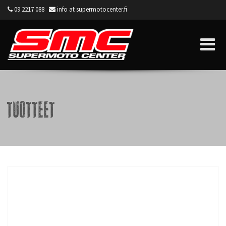
09 2217 088
info at supermotocenter.fi
Supermoto Center
Tuotteet