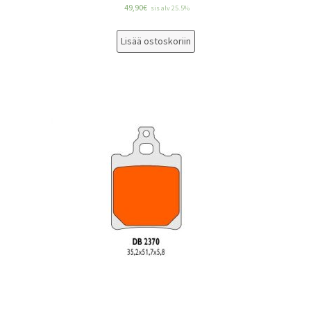
49,90
€
sis alv 25.5%
Lisää ostoskoriin