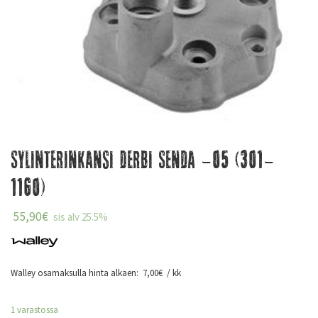
Sylinterinkansi Derbi Senda -05 (301-
1160)
55,90
€
sis alv 25.5%
Walley osamaksulla hinta alkaen:
7,00
€
/ kk
1 varastossa