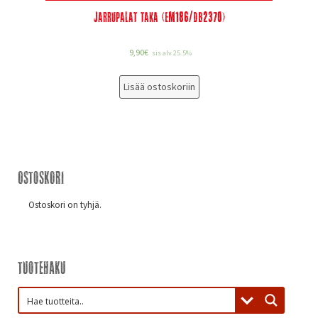
Jarrupalat taka (EM186/DB2370)
9,90
€
sis alv 25.5%
Lisää ostoskoriin
Ostoskori
Ostoskori on tyhjä.
Tuotehaku