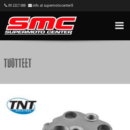
09 2217 088
info at supermotocenter.fi
Supermoto Center
Tuotteet