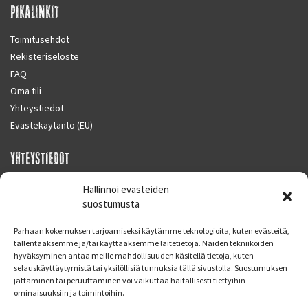
PIKALINKIT
Toimitusehdot
Rekisteriseloste
FAQ
Oma tili
Yhteystiedot
Evästekäytäntö (EU)
YHTEYSTIEDOT
SUPERMOTO CENTER
Hallinnoi evästeiden
Masalantie 410
suostumusta
02430 MASALA (KIRKKONUMMI)
Parhaan kokemuksen tarjoamiseksi käytämme teknologioita, kuten evästeitä,
Finland
tallentaaksemme ja/tai käyttääksemme laitetietoja. Näiden tekniikoiden
hyväksyminen antaa meille mahdollisuuden käsitellä tietoja, kuten
Puh. 09 221 7088
selauskäyttäytymistä tai yksilöllisiä tunnuksia tällä sivustolla. Suostumuksen
info at supermotocenter.fi
jättäminen tai peruuttaminen voi vaikuttaa haitallisesti tiettyihin
ominaisuuksiin ja toimintoihin.
Liikkeen aukioloajat