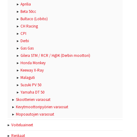
Aprilia
Beta 50cc
Bultaco (Lobito)
CH Racing
CPI
Derbi
Gas Gas
Gilera STM / RCR / H@K (Derbin moottori)
Honda Monkey
Keeway X-Ray
Malaguti
Suzuki PV 50
Yamaha DT 50
Skootterien varaosat
Kevytmoottoripyörien varaosat
Mopoautojen varaosat
Voiteluaineet
Renkaat