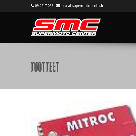
09 2217 088
info at supermotocenter.fi
Supermoto Center
Tuotteet