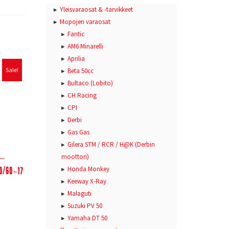
Yleisvaraosat & -tarvikkeet
Mopojen varaosat
Fantic
AM6 Minarelli
Aprilia
Sale!
Beta 50cc
Bultaco (Lobito)
CH Racing
CPI
Derbi
Gas Gas
Gilera STM / RCR / H@K (Derbin
moottori)
60/60-17
Honda Monkey
Keeway X-Ray
Malaguti
Suzuki PV 50
Yamaha DT 50