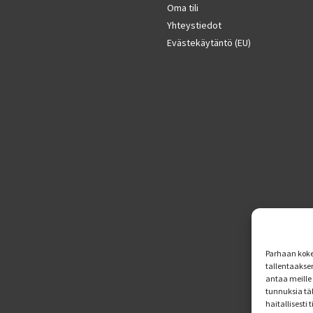
Oma tili
Yhteystiedot
Evästekäytäntö (EU)
Parhaan koke
tallentaakse
antaa meille 
tunnuksia tä
haitallisesti 