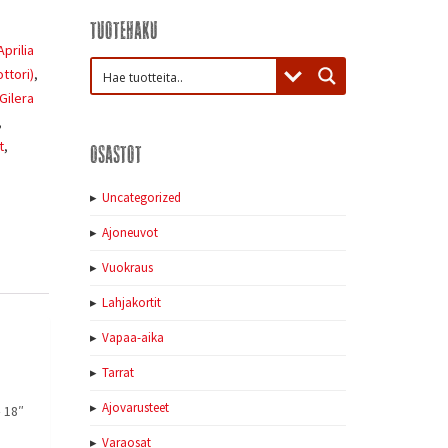
Tuotehaku
Aprilia
ttori)
,
Gilera
,
t
,
Osastot
Uncategorized
Ajoneuvot
Vuokraus
Lahjakortit
Vapaa-aika
Tarrat
Ajovarusteet
– 18″
Varaosat