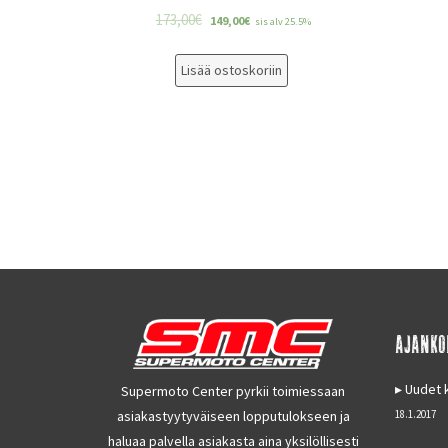
173,00
€
149,00
€
sis alv 25.5%
Lisää ostoskoriin
AJANKO
Uudet k
Supermoto Center pyrkii toimiessaan
asiakastyytyväiseen lopputulokseen ja
18.1.2017
haluaa palvella asiakasta aina yksilöllisesti