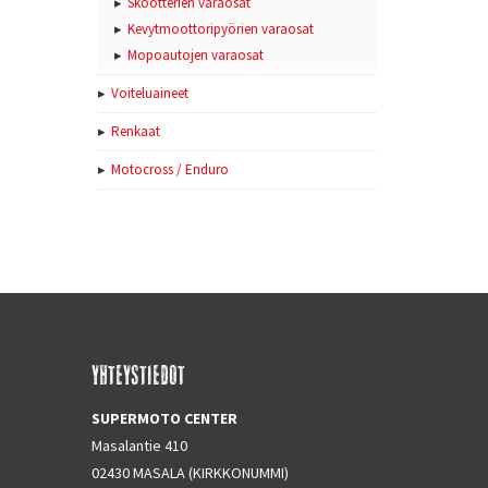
Skootterien varaosat
Kevytmoottoripyörien varaosat
Mopoautojen varaosat
Voiteluaineet
Renkaat
Motocross / Enduro
YHTEYSTIEDOT
SUPERMOTO CENTER
Masalantie 410
02430 MASALA (KIRKKONUMMI)