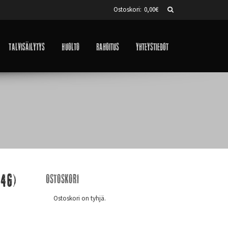
Ostoskori:
0,00
€
Talvisäilytys
Huolto
Rahoitus
Yhteystiedot
146)
Ostoskori
Ostoskori on tyhjä.