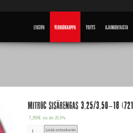
Etusivu
Verkkokauppa
Yritys
Ajankohtaista
Mitroc sisärengas 3,25/3,50-18 (72
7,90
€
sis alv 25.5%
Lisää ostoskoriin