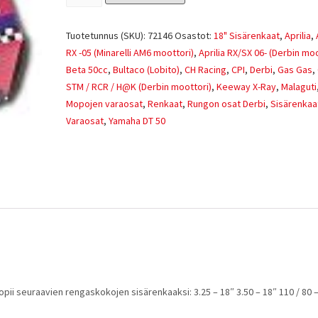
Tuotetunnus (SKU):
72146
Osastot:
18" Sisärenkaat
,
Aprilia
,
RX -05 (Minarelli AM6 moottori)
,
Aprilia RX/SX 06- (Derbin moo
Beta 50cc
,
Bultaco (Lobito)
,
CH Racing
,
CPI
,
Derbi
,
Gas Gas
,
STM / RCR / H@K (Derbin moottori)
,
Keeway X-Ray
,
Malaguti
Mopojen varaosat
,
Renkaat
,
Rungon osat Derbi
,
Sisärenkaa
Varaosat
,
Yamaha DT 50
 Sopii seuraavien rengaskokojen sisärenkaaksi: 3.25 – 18″ 3.50 – 18″ 110 / 80 