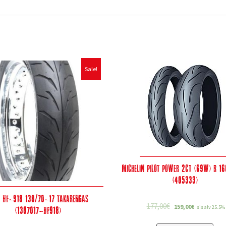
Sale!
Michelin Pilot Power 2CT (69W) R 1
(405333)
o HF-918 130/70-17 takarengas
177,00
€
159,00
€
(1307017-HF918)
sis alv 25.5%