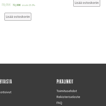
Lisää ostoskoriin
78,95
€
72,00
€
sis alv 25.5%
Lisää ostoskoriin
HTAISTA
PIKALINKIT
Toimitusehdot
otisivut
Rekisteriseloste
FAQ