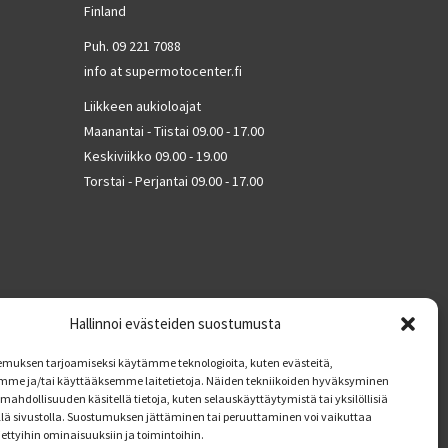
Finland
Puh. 09 221 7088
info at supermotocenter.fi
Liikkeen aukioloajat
Maanantai - Tiistai 09.00 - 17.00
Keskiviikko 09.00 - 19.00
Torstai - Perjantai 09.00 - 17.00
Hallinnoi evästeiden suostumusta
muksen tarjoamiseksi käytämme teknologioita, kuten evästeitä,
mme ja/tai käyttääksemme laitetietoja. Näiden tekniikoiden hyväksyminen
mahdollisuuden käsitellä tietoja, kuten selauskäyttäytymistä tai yksilöllisiä
llä sivustolla. Suostumuksen jättäminen tai peruuttaminen voi vaikuttaa
tiettyihin ominaisuuksiin ja toimintoihin.