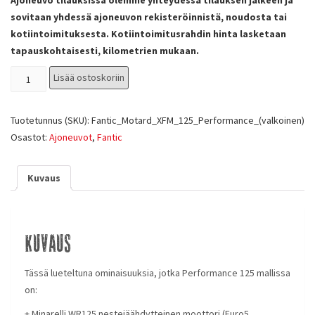
Ajoneuvo tilauksissa olemme yhteydessä tilauksen jälkeen ja
sovitaan yhdessä ajoneuvon rekisteröinnistä, noudosta tai
kotiintoimituksesta. Kotiintoimitusrahdin hinta lasketaan
tapauskohtaisesti, kilometrien mukaan.
Lisää ostoskoriin
Tuotetunnus (SKU):
Fantic_Motard_XFM_125_Performance_(valkoinen)
Osastot:
Ajoneuvot
,
Fantic
Kuvaus
Kuvaus
Tässä lueteltuna ominaisuuksia, jotka Performance 125 mallissa
on:
+ Minarelli WR125 nestejäähdytteinen moottori (Euro5