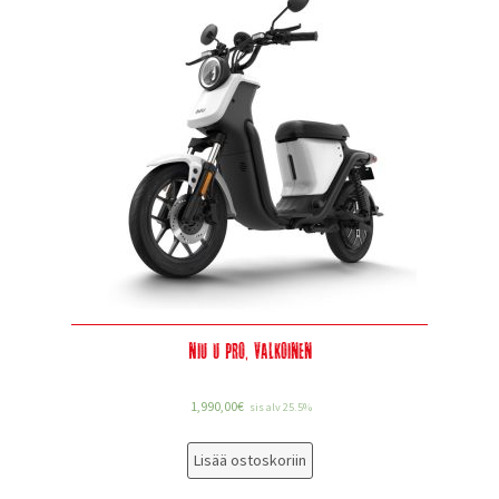
Niu U Pro, valkoinen
1,990,00
€
sis alv 25.5%
Lisää ostoskoriin