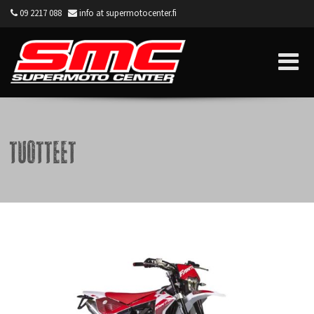
09 2217 088
info at supermotocenter.fi
Supermoto Center
Tuotteet