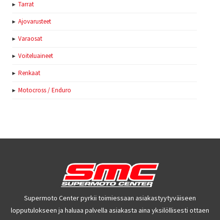
Tarrat
Ajovarusteet
Varaosat
Voiteluaineet
Renkaat
Motocross / Enduro
Supermoto Center pyrkii toimiessaan asiakastyytyväiseen
lopputulokseen ja haluaa palvella asiakasta aina yksilöllisesti ottaen