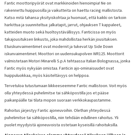
Fantic moottoripyörät ovat markkinoiden hienoimpia! Ne on
rakennettu huippuosilla ja vaikutteita on haettu racing mallistosta.
Katso mitä tahansa yksityiskohtaa ja huomaat, että kaikki on tarkoin
harkittua ja suunniteltua: jalkatapit, jarrut, ohjauksen T kappaleet,
katteiden muoto sekä huoltoystävällisyys. Fanticissa on myös
takajousituksen linkusto, joka mahdollistaa herkän jousituksen.
Etuiskunvaimentimet ovat modernit ja tukevat Up Side Down
iskunvaimentimet. Moottori on uudensukupolven WR125. Moottorit
valmistetaan Motori Minarelli S.p.A tehtaassa Italian Bolognassa, jonka
Fantic myös nykyään omistaa. Fanticin ajo-ominaisuudet ovat
huippuluokkaa, myös käsiteltävyys on helppoa.
Tervetuloa tutustumaan liikkeeseemme Fantic mallistoon. Voit myös
olla yhteydessä puhelimitse tai sähköpostilla jos et pääse
paikanpäälle tai tilata mopon suoraan verkkokaupastamme.
Rahoitus järjestyy Fantic ajoneuvoihin. Olethan yhteydessä
puhelimitse tai sähköpostilla, niin tehdään edullinen rahoitus. Yli
puolet myydyistä ajoneuvoista ostetaan kyseisillä rahoituksilla.