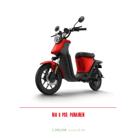
Niu U Pro, punainen
1,990,00
€
sis alv 25.5%