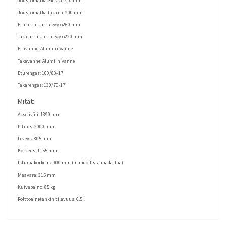
Joustomatka edessä:
210 mm
Joustomatka takana:
200 mm
Etujarru:
Jarrulevy ø260 mm
Takajarru:
Jarrulevy ø220 mm
Etuvanne:
Alumiinivanne
Takavanne:
Alumiinivanne
Eturengas:
100/80-17
Takarengas:
130/70-17
Mitat:
Akseliväli:
1390 mm
Pituus:
2000 mm
Leveys:
805 mm
Korkeus:
1155 mm
Istumakorkeus:
900 mm (mahdollista madaltaa)
Maavara:
315 mm
Kuivapaino:
85 kg
Polttoainetankin tilavuus:
6,5 l