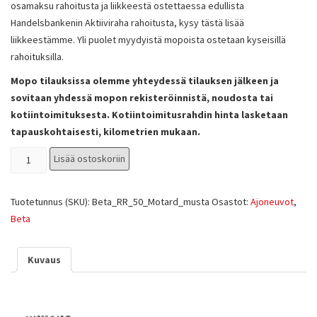
osamaksu rahoitusta ja liikkeestä ostettaessa edullista
Handelsbankenin Aktiiviraha rahoitusta, kysy tästä lisää
liikkeestämme. Yli puolet myydyistä mopoista ostetaan kyseisillä
rahoituksilla.
Mopo tilauksissa olemme yhteydessä tilauksen jälkeen ja
sovitaan yhdessä mopon rekisteröinnistä, noudosta tai
kotiintoimituksesta. Kotiintoimitusrahdin hinta lasketaan
tapauskohtaisesti, kilometrien mukaan.
Lisää ostoskoriin
Tuotetunnus (SKU):
Beta_RR_50_Motard_musta
Osastot:
Ajoneuvot
,
Beta
Kuvaus