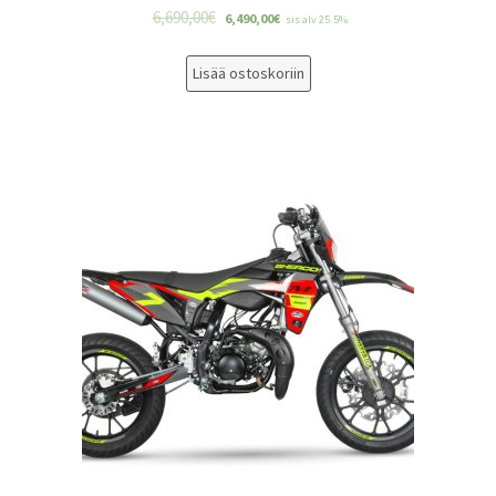
6,690,00
€
6,490,00
€
sis alv 25.5%
Lisää ostoskoriin