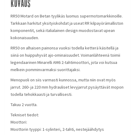
Kuvaus
RR50 Motard on Betan tyylikäs luomus supermotomarkkinoille.
Tarkkaan harkitut yksityiskohdat ja useat RR kilpayörämalliston
komponentit, sekä italialainen design muodostavat upean
kokonaisuuden.
RR50 on alhaisen painonsa vuoksi todella ketterä käsitellä ja
siinä on huippuhyvät ajo-ominaisuudet. Voimanlähteenä toimii
legendaarinen Minarelli AM6 2-tahtimoottori, jota voi kutsua
melkein pomminvarmaksi suorittajaksi.
Menopuoli on siis varmasti kunnossa, mutta niin ovat myös
jarrut. 260- ja 220 mm hydrauliset levyjarrut pysäyttävät mopon
todella tehokkaasti ja turvallisesti.
Takuu 2 vuotta.
Tekniset tiedot:
Moottori:
Moottorin tyyppi: 1-sylinteri, 2-tahti, nestejäähdytys