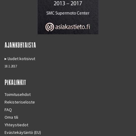
AJANKOHTAISTA
Uudet kotisivut
18.1.2017
PIKALINKIT
Toimitusehdot
Rekisteriseloste
FAQ
Oma tili
Yhteystiedot
Evästekäytäntö (EU)