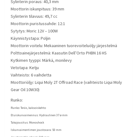
Sylinterin poraus: 40,3 mm
Moottorin iskunpituus: 39 mm
Sylinterin tilavuus: 49,7 cc
Moottorin puristussuhde: 12:1
Sytytys: Moric 12V – 100W
Käynnistystapa: Poljin
Moottorin voitelu: Mekaaninen tuorevoiteluöljy järjestelmä
Polttoainejärjestelmä: Kaasutin Dell’Orto PHBN 16 HS
Kytkimen tyyppi: Märkä, monilevy
Vetotapa: Ketju
Vaihteisto: 6 vaihdetta
Moottoriöljy: Liqui Moly 2T Offroad Race (vaihteisto Liqui Moly
Gear Oil 10W30)
Runko:
Runko: Teräs, kaksoiskehto
Etuiskunvaimennus:
Hydraulinen 37 ø mm
Takajousitus:
Monoshock
Iskunvaimentimen joustovara:
50 mm