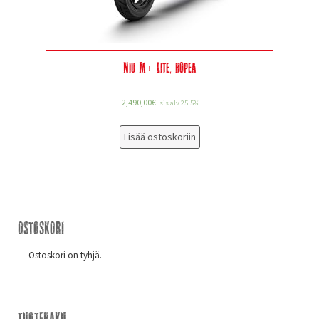
Niu M+ Lite, hopea
2,490,00
€
sis alv 25.5%
Lisää ostoskoriin
Ostoskori
Ostoskori on tyhjä.
Tuotehaku