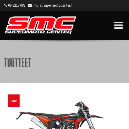
09 2217 088
info at supermotocenter.fi
Supermoto Center
Tuotteet
Sale!