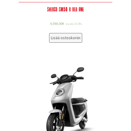
Sherco SM50 R Red One
4,090,00
€
sis alv 25.5%
Lisää ostoskoriin