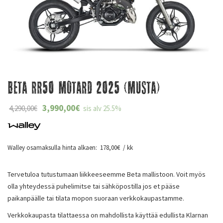
Beta RR50 Motard 2025 (musta)
3,990,00
€
4,290,00
€
sis alv 25.5%
Walley osamaksulla hinta alkaen:
178,00
€
/ kk
Tervetuloa tutustumaan liikkeeseemme Beta mallistoon. Voit myös
olla yhteydessä puhelimitse tai sähköpostilla jos et pääse
paikanpäälle tai tilata mopon suoraan verkkokaupastamme.
Verkkokaupasta tilattaessa on mahdollista käyttää edullista Klarnan