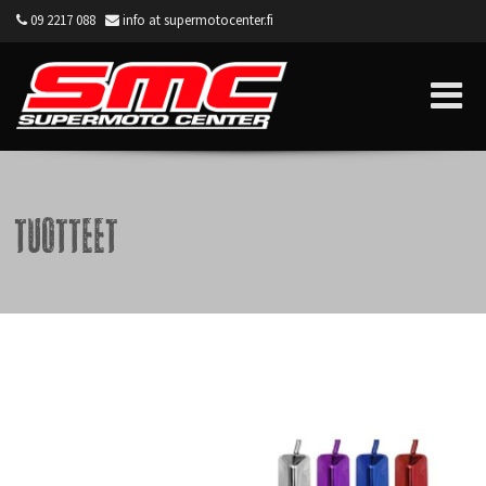
09 2217 088
info at supermotocenter.fi
Supermoto Center
Tuotteet