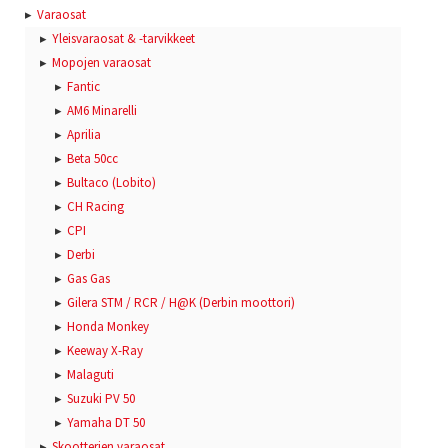
Varaosat
Yleisvaraosat & -tarvikkeet
Mopojen varaosat
Fantic
AM6 Minarelli
Aprilia
Beta 50cc
Bultaco (Lobito)
CH Racing
CPI
Derbi
Gas Gas
Gilera STM / RCR / H@K (Derbin moottori)
Honda Monkey
Keeway X-Ray
Malaguti
Suzuki PV 50
Yamaha DT 50
Skootterien varaosat