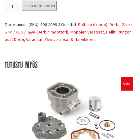
Lisää ostoskoriin
Tuotetunnus (SKU):
306-4096-4
Osastot:
Bultaco (Lobito)
,
Derbi
,
Gilera
STM / RCR / H@K (Derbin moottori)
,
Mopojen varaosat
,
Peilit
,
Rungon
osat Derbi
,
Varaosat
,
Yleisvaraosat & -tarvikkeet
Tutustu myös
Sale!