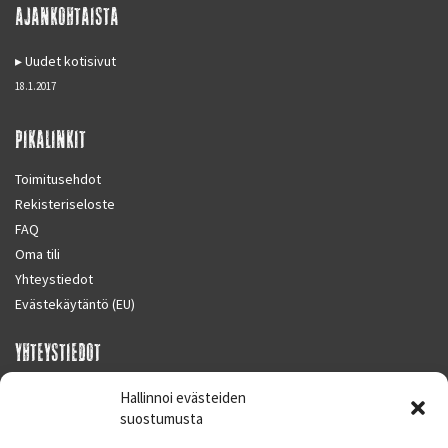
AJANKOHTAISTA
Uudet kotisivut
18.1.2017
PIKALINKIT
Toimitusehdot
Rekisteriseloste
FAQ
Oma tili
Yhteystiedot
Evästekäytäntö (EU)
YHTEYSTIEDOT
SUPERMOTO CENTER
Hallinnoi evästeiden
Masalantie 410
suostumusta
02430 MASALA (KIRKKONUMMI)