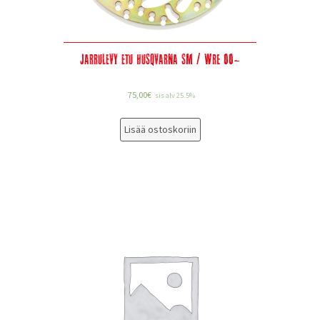
Jarrulevy etu Husqvarna SM / WRE 00-
75,00
€
sis alv 25.5%
Lisää ostoskoriin