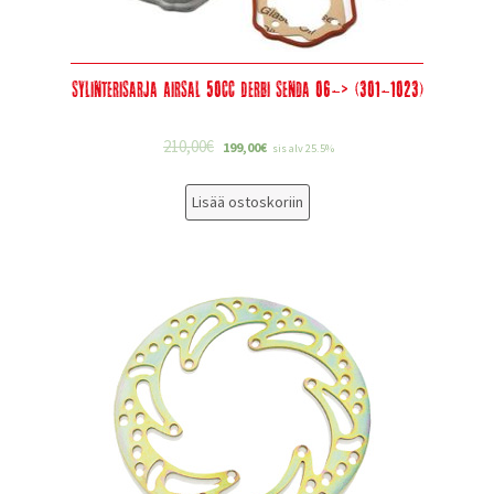
Sylinterisarja Airsal 50cc Derbi Senda 06-> (301-1023)
210,00
€
199,00
€
sis alv 25.5%
Lisää ostoskoriin