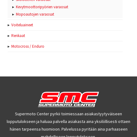
Kevytmoottoripyörien varaosat
Mopoautojen varaosat
Voiteluaineet
Renkaat
Motocross / Enduro
Supermoto Center pyrkii toimiessaan asiakastyytyväiseen
lopputulokseen ja haluaa palvella asiakasta aina yksilöllisesti ottaen
hänen tarpeensa huomioon. Palvelussa pyritään aina parhaaseen
mahdolliseen lopputulokseen.