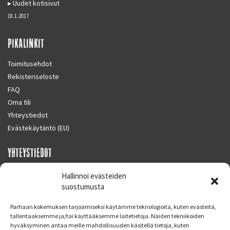
Uudet kotisivut
18.1.2017
PIKALINKIT
Toimitusehdot
Rekisteriseloste
FAQ
Oma tili
Yhteystiedot
Evästekäytäntö (EU)
YHTEYSTIEDOT
SUPERMOTO CENTER
Hallinnoi evästeiden
Masalantie 410
suostumusta
02430 MASALA (KIRKKONUMMI)
Parhaan kokemuksen tarjoamiseksi käytämme teknologioita, kuten evästeitä,
Finland
tallentaaksemme ja/tai käyttääksemme laitetietoja. Näiden tekniikoiden
hyväksyminen antaa meille mahdollisuuden käsitellä tietoja, kuten
Puh. 09 221 7088