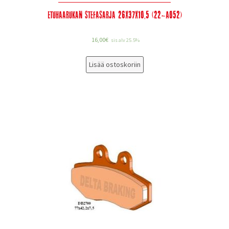
Etuhaarukan stefasarja 26x37x10,5 (22-A052)
16,00
€
sis alv 25.5%
Lisää ostoskoriin