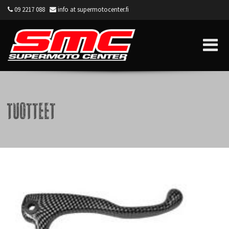
09 2217 088
info at supermotocenter.fi
Supermoto Center
Tuotteet