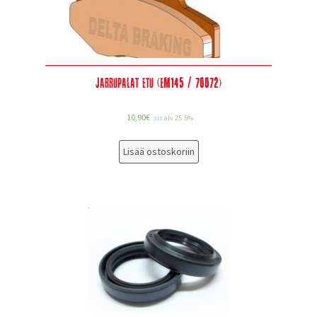
Jarrupalat etu (EM145 / 70072)
10,90
€
sis alv 25.5%
Lisää ostoskoriin