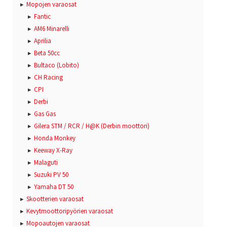
Mopojen varaosat
Fantic
AM6 Minarelli
Aprilia
Beta 50cc
Bultaco (Lobito)
CH Racing
CPI
Derbi
Gas Gas
Gilera STM / RCR / H@K (Derbin moottori)
Honda Monkey
Keeway X-Ray
Malaguti
Suzuki PV 50
Yamaha DT 50
Skootterien varaosat
Kevytmoottoripyörien varaosat
Mopoautojen varaosat