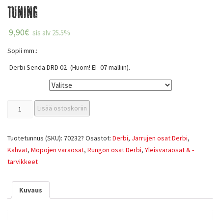
Tuning
9,90
€
sis alv 25.5%
Sopii mm.:
-Derbi Senda DRD 02- (Huom! EI -07 malliin).
Väri
Lisää ostoskoriin
Tuotetunnus (SKU):
70232?
Osastot:
Derbi
,
Jarrujen osat Derbi
,
Kahvat
,
Mopojen varaosat
,
Rungon osat Derbi
,
Yleisvaraosat & -
tarvikkeet
Kuvaus