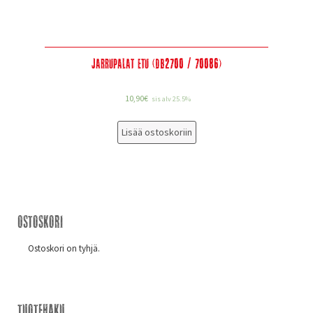
Jarrupalat etu (DB2700 / 70086)
10,90
€
sis alv 25.5%
Lisää ostoskoriin
Ostoskori
Ostoskori on tyhjä.
Tuotehaku