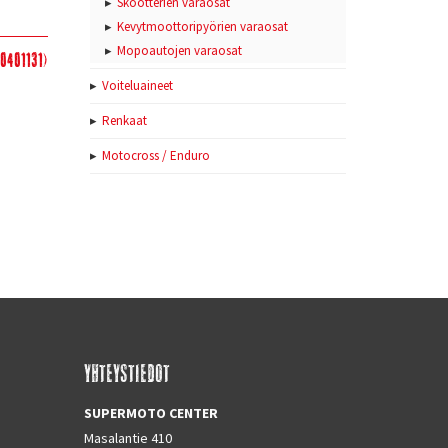
Skootterien varaosat
Kevytmoottoripyörien varaosat
Mopoautojen varaosat
00401131)
Voiteluaineet
Renkaat
Motocross / Enduro
YHTEYSTIEDOT
SUPERMOTO CENTER
Masalantie 410