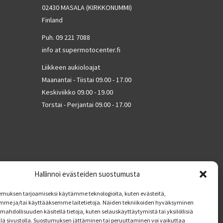
02430 MASALA (KIRKKONUMMI)
Finland
Puh. 09 221 7088
info at supermotocenter.fi
Liikkeen aukioloajat
Maanantai - Tiistai 09.00 - 17.00
Keskiviikko 09.00 - 19.00
Torstai - Perjantai 09.00 - 17.00
Hallinnoi evästeiden suostumusta
muksen tarjoamiseksi käytämme teknologioita, kuten evästeitä,
mme ja/tai käyttääksemme laitetietoja. Näiden tekniikoiden hyväksyminen
mahdollisuuden käsitellä tietoja, kuten selauskäyttäytymistä tai yksilöllisiä
llä sivustolla. Suostumuksen jättäminen tai peruuttaminen voi vaikuttaa