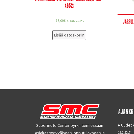
A052)
Jarru
16,00
€
sis alv 25.5%
Lisää ostoskoriin
AJANKO
Uudet k
Supermoto Center pyrkii toimiessaan
asiakastyytyväiseen lopputulokseen ja
18.1.2017