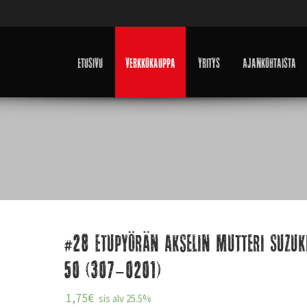
Etusivu
Verkkokauppa
Yritys
Ajankohtaista
#28 Etupyörän akselin mutteri Suzuk
50 (307-0201)
1,75
€
sis alv 25.5%