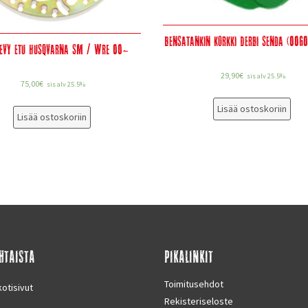
Bensatankin korkki Derbi Senda (00G
levy etu Husqvarna SM / WRE 00-
29,90
€
sis alv 25.5%
75,00
€
sis alv 25.5%
Lisää ostoskoriin
Lisää ostoskoriin
HTAISTA
PIKALINKIT
Toimitusehdot
otisivut
Rekisteriseloste