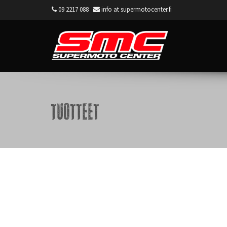
09 2217 088
info at supermotocenter.fi
Supermoto Center
Tuotteet