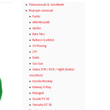
Yleisvaraosat & -tarvikkeet
Mopojen varaosat
Fantic
AM6 Minarelli
Aprilia
Beta 50cc
Bultaco (Lobito)
CH Racing
CPI
Derbi
Gas Gas
Gilera STM / RCR / H@K (Derbin
moottori)
Honda Monkey
Keeway X-Ray
Malaguti
Suzuki PV 50
Yamaha DT 50