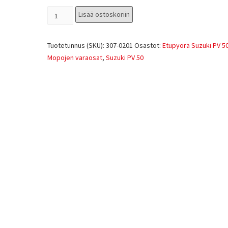
Lisää ostoskoriin
Tuotetunnus (SKU):
307-0201
Osastot:
Etupyörä Suzuki PV 5
Mopojen varaosat
,
Suzuki PV 50