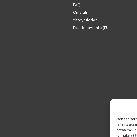
FAQ
Oma tili
Yhteystiedot
Evästekäytäntö (EU)
Parhaan koke
tallentaakse
antaa meille 
tunnuksia tä