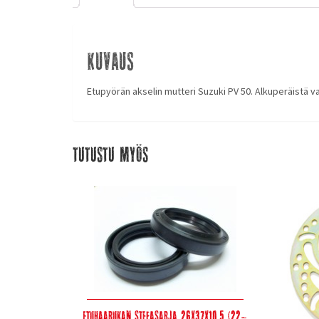
Kuvaus
Etupyörän akselin mutteri Suzuki PV 50. Alkuperäistä 
Tutustu myös
Etuhaarukan stefasarja 26x37x10,5 (22-