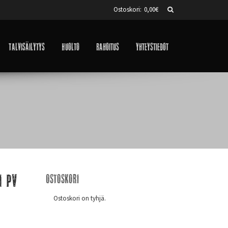
Ostoskori:
0,00
€
Talvisäilytys
Huolto
Rahoitus
Yhteystiedot
i PV
Ostoskori
Ostoskori on tyhjä.