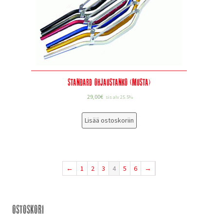
Standard ohjaustanko (Musta)
29,00
€
sis alv 25.5%
Lisää ostoskoriin
←
1
2
3
4
5
6
→
Ostoskori