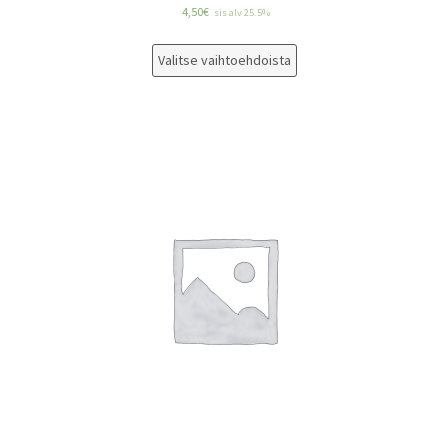
4,50
€
sis alv 25.5%
Valitse vaihtoehdoista