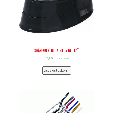
Sisärengas Deli 4.50-5.00-17″
14,90
€
sis alv 25.5%
Lisää ostoskoriin