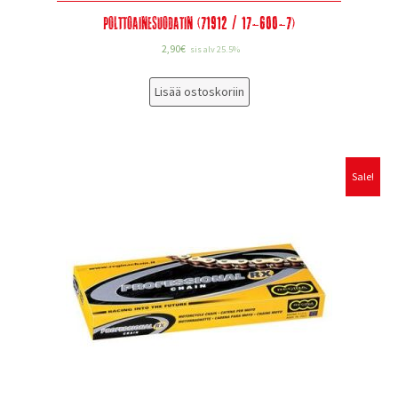
Polttoainesuodatin (71912 / 17-600-7)
2,90
€
sis alv 25.5%
Lisää ostoskoriin
Sale!