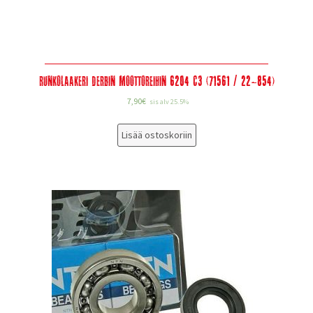
Runkolaakeri Derbin Moottoreihin 6204 C3 (71561 / 22-854)
7,90
€
sis alv 25.5%
Lisää ostoskoriin