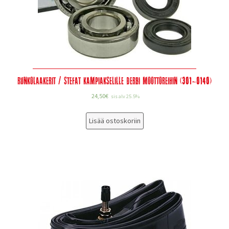
Runkolaakerit / stefat kampiakselille Derbi moottoreihin (301-0140)
24,50
€
sis alv 25.5%
Lisää ostoskoriin