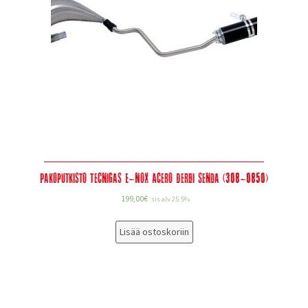
Pakoputkisto Tecnigas E-Nox Acero Derbi Senda (308-0850)
199,00
€
sis alv 25.5%
Lisää ostoskoriin