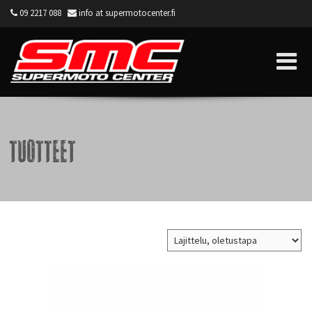
09 2217 088
info at supermotocenter.fi
Supermoto Center
Tuotteet