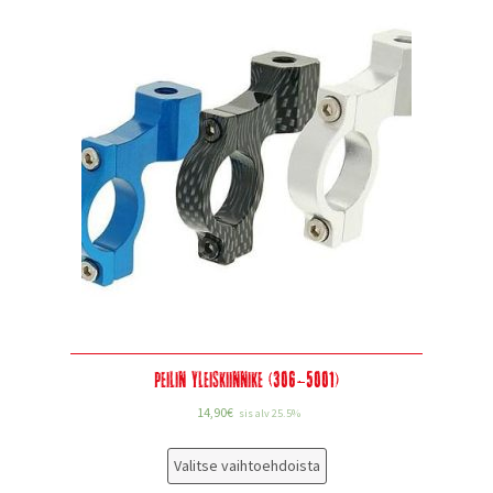
Peilin yleiskiinnike (306-5001)
14,90
€
sis alv 25.5%
Valitse vaihtoehdoista