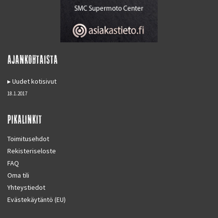
AJANKOHTAISTA
Uudet kotisivut
18.1.2017
PIKALINKIT
Toimitusehdot
Rekisteriseloste
FAQ
Oma tili
Yhteystiedot
Evästekäytäntö (EU)