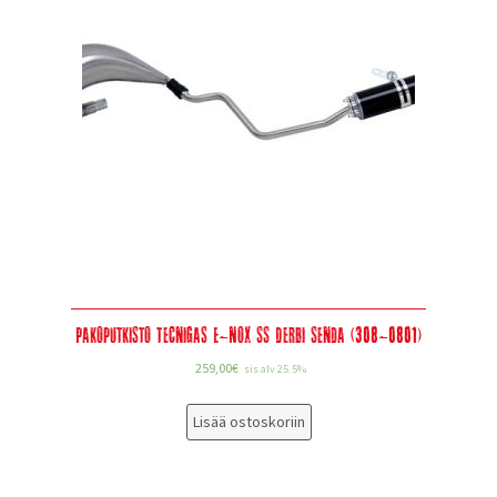
Pakoputkisto Tecnigas E-Nox SS Derbi Senda (308-0801)
259,00
€
sis alv 25.5%
Lisää ostoskoriin