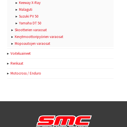
Keeway X-Ray
Malaguti
Suzuki PV 50
Yamaha DT 50
Skootterien varaosat
Kevytmoottoripyörien varaosat
Mopoautojen varaosat
Voiteluaineet
Renkaat
Motocross / Enduro