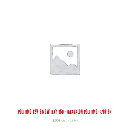
Polttimo 12V 21/5W BAY 15D (takavalon polttimo) (71619)
1,90
€
sis alv 25.5%