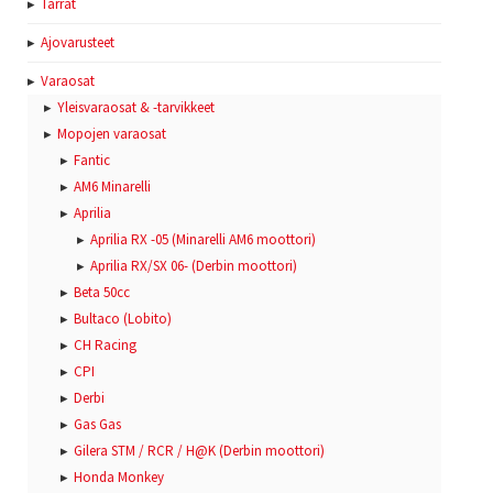
Tarrat
Ajovarusteet
Varaosat
Yleisvaraosat & -tarvikkeet
Mopojen varaosat
Fantic
AM6 Minarelli
Aprilia
Aprilia RX -05 (Minarelli AM6 moottori)
Aprilia RX/SX 06- (Derbin moottori)
Beta 50cc
Bultaco (Lobito)
CH Racing
CPI
Derbi
Gas Gas
Gilera STM / RCR / H@K (Derbin moottori)
Honda Monkey