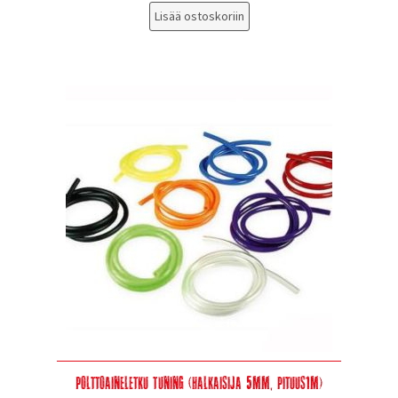
Lisää ostoskoriin
Polttoaineletku Tuning (halkaisija 5mm, pituus1m)