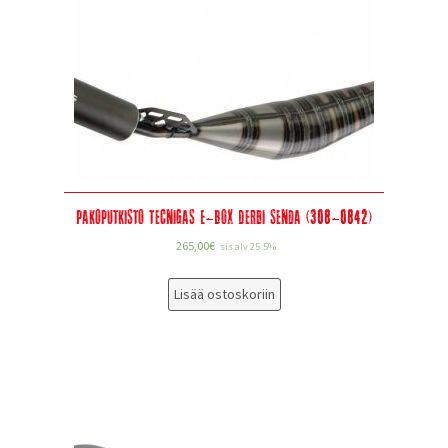
Pakoputkisto Tecnigas E-Box Derbi Senda (308-0842)
265,00
€
sis alv 25.5%
Lisää ostoskoriin