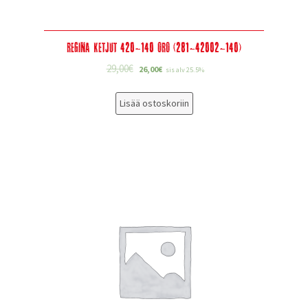
Regina Ketjut 420-140 ORO (281-42002-140)
29,00
€
26,00
€
sis alv 25.5%
Lisää ostoskoriin