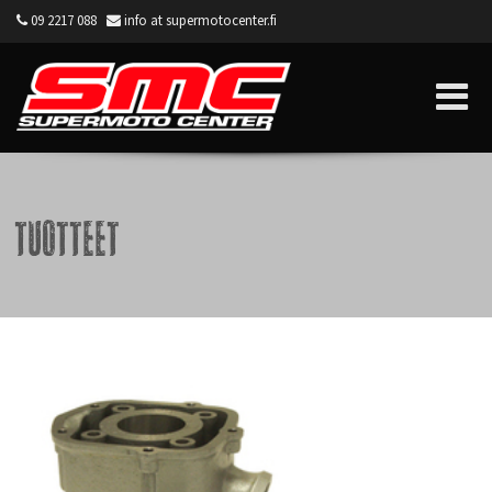
09 2217 088
info at supermotocenter.fi
Supermoto Center
Tuotteet