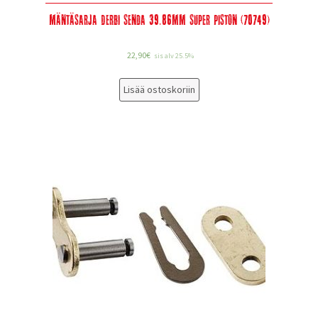
Mäntäsarja Derbi Senda 39.86mm Super Piston (70749)
22,90
€
sis alv 25.5%
Lisää ostoskoriin