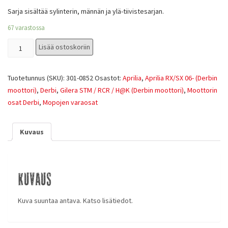
Sarja sisältää sylinterin, männän ja ylä-tiivistesarjan.
67 varastossa
Lisää ostoskoriin
Tuotetunnus (SKU):
301-0852
Osastot:
Aprilia
,
Aprilia RX/SX 06- (Derbin
moottori)
,
Derbi
,
Gilera STM / RCR / H@K (Derbin moottori)
,
Moottorin
osat Derbi
,
Mopojen varaosat
Kuvaus
Kuvaus
Kuva suuntaa antava. Katso lisätiedot.