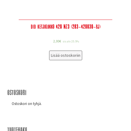
DID Ketjulukko 420 NZ3 (283-420030-RJ)
2,00
€
sis alv 25.5%
Lisää ostoskoriin
Ostoskori
Ostoskori on tyhjä.
Tuotehaku