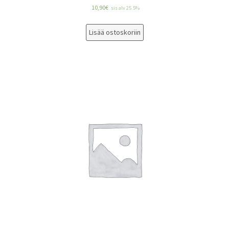
10,90
€
sis alv 25.5%
Lisää ostoskoriin