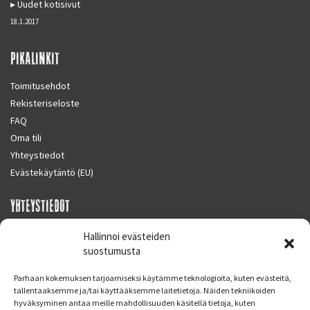
Uudet kotisivut
18.1.2017
PIKALINKIT
Toimitusehdot
Rekisteriseloste
FAQ
Oma tili
Yhteystiedot
Evästekäytäntö (EU)
YHTEYSTIEDOT
SUPERMOTO CENTER
Hallinnoi evästeiden
Masalantie 410
suostumusta
02430 MASALA (KIRKKONUMMI)
Parhaan kokemuksen tarjoamiseksi käytämme teknologioita, kuten evästeitä,
Finland
tallentaaksemme ja/tai käyttääksemme laitetietoja. Näiden tekniikoiden
hyväksyminen antaa meille mahdollisuuden käsitellä tietoja, kuten
Puh. 09 221 7088