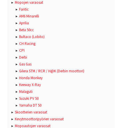
Mopojen varaosat
Fantic
AM6 Minarelli
Aprilia
Beta 50cc
Bultaco (Lobito)
CH Racing
CPI
Derbi
Gas Gas
Gilera STM / RCR / H@K (Derbin moottori)
Honda Monkey
Keeway X-Ray
Malaguti
Suzuki PV 50
Yamaha DT 50
Skootterien varaosat
Kevytmoottoripyörien varaosat
Mopoautojen varaosat