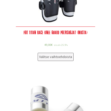
Fox Titan Race Knee Guard Polvisuojat (musta)
49,00
€
sis alv 25.5%
Valitse vaihtoehdoista