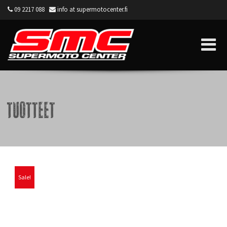
09 2217 088
info at supermotocenter.fi
Supermoto Center
Tuotteet
Sale!