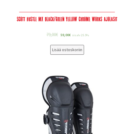
Scott Hustle MX black/green yellow chrome works Ajolasit
79,00
€
59,00
€
sis alv 25.5%
Lisää ostoskoriin