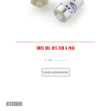
Smith Roll Offs Film 6 pack
17,00
€
sis alv 25.5%
Lisää ostoskoriin
Ostoskori