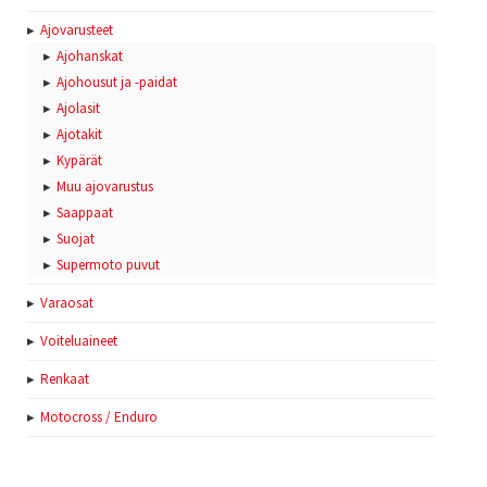
Ajovarusteet
Ajohanskat
Ajohousut ja -paidat
Ajolasit
Ajotakit
Kypärät
Muu ajovarustus
Saappaat
Suojat
Supermoto puvut
Varaosat
Voiteluaineet
Renkaat
Motocross / Enduro