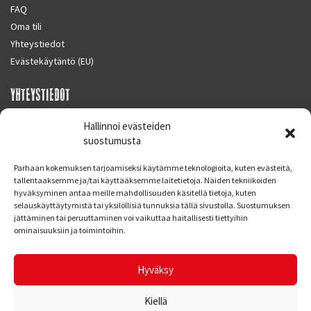
FAQ
Oma tili
Yhteystiedot
Evästekäytäntö (EU)
YHTEYSTIEDOT
SUPERMOTO CENTER
Hallinnoi evästeiden
Masalantie 410
suostumusta
02430 MASALA (KIRKKONUMMI)
Parhaan kokemuksen tarjoamiseksi käytämme teknologioita, kuten evästeitä,
Finland
tallentaaksemme ja/tai käyttääksemme laitetietoja. Näiden tekniikoiden
hyväksyminen antaa meille mahdollisuuden käsitellä tietoja, kuten
Puh. 09 221 7088
selauskäyttäytymistä tai yksilöllisiä tunnuksia tällä sivustolla. Suostumuksen
info at supermotocenter.fi
jättäminen tai peruuttaminen voi vaikuttaa haitallisesti tiettyihin
ominaisuuksiin ja toimintoihin.
Liikkeen aukioloajat
Maanantai - Tiistai 09.00 - 17.00
Hyväksy
Keskiviikko 09.00 - 19.00
Torstai - Perjantai 09.00 - 17.00
Kiellä