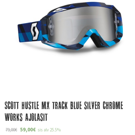
Scott Hustle MX Track blue silver chrome
works Ajolasit
59,00
€
79,00
€
sis alv 25.5%