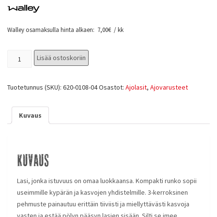
Walley osamaksulla hinta alkaen:
7,00
€
/ kk
Lisää ostoskoriin
Tuotetunnus (SKU):
620-0108-04
Osastot:
Ajolasit
,
Ajovarusteet
Kuvaus
Kuvaus
Lasi, jonka istuvuus on omaa luokkaansa. Kompakti runko sopii
useimmille kypärän ja kasvojen yhdistelmille. 3-kerroksinen
pehmuste painautuu erittäin tiiviisti ja miellyttävästi kasvoja
vasten ja estää pölyn pääsyn lasien sisään. Silti se imee