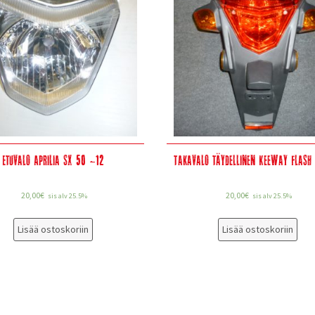
Etuvalo Aprilia SX 50 -12
Takavalo täydellinen Keeway Flash
20,00
€
20,00
€
sis alv 25.5%
sis alv 25.5%
Lisää ostoskoriin
Lisää ostoskoriin