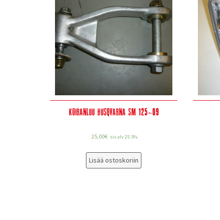
Koiranluu Husqvarna SM 125-09
25,00
€
sis alv 25.5%
Lisää ostoskoriin