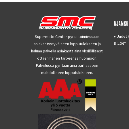
AJANKO
Uudet k
Supermoto Center pyrkii toimiessaan
asiakastyytyväiseen lopputulokseen ja
18.1.2017
haluaa palvella asiakasta aina yksilöllisesti
ottaen hänen tarpeensa huomioon.
Palvelussa pyritään aina parhaaseen
mahdolliseen lopputulokseen.