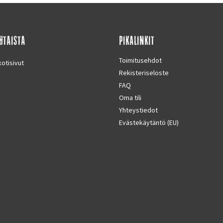
HTAISTA
PIKALINKIT
Toimitusehdot
otisivut
Rekisteriseloste
FAQ
Oma tili
Yhteystiedot
Evästekäytäntö (EU)