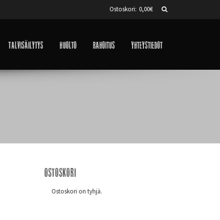
Ostoskori:
0,00
€
Talvisäilytys
Huolto
Rahoitus
Yhteystiedot
Ostoskori
Ostoskori on tyhjä.