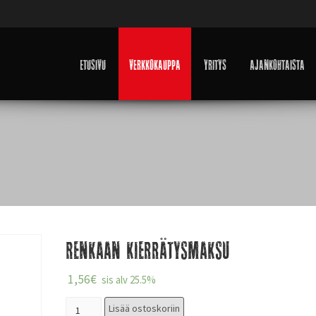
Etusivu
Verkkokauppa
Yritys
Ajankohtaista
Renkaan kierrätysmaksu
1,56
€
sis alv 25.5%
Lisää ostoskoriin