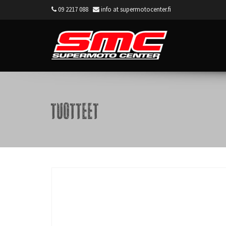
09 2217 088
info at supermotocenter.fi
Supermoto Center
Tuotteet