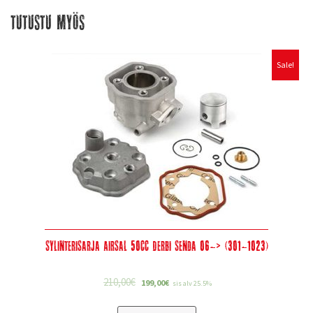
Tutustu myös
Sale!
Sylinterisarja Airsal 50cc Derbi Senda 06-> (301-1023)
210,00
€
199,00
€
sis alv 25.5%