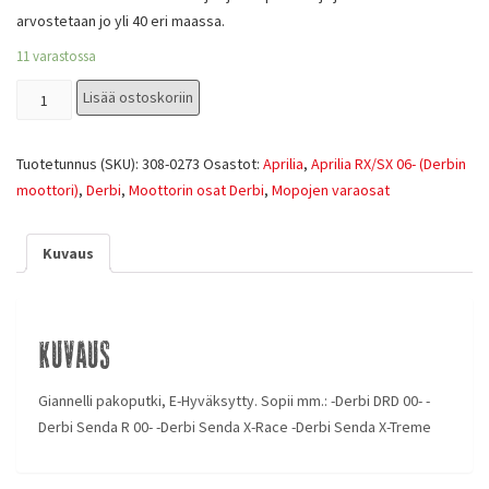
arvostetaan jo yli 40 eri maassa.
11 varastossa
Lisää ostoskoriin
Tuotetunnus (SKU):
308-0273
Osastot:
Aprilia
,
Aprilia RX/SX 06- (Derbin
moottori)
,
Derbi
,
Moottorin osat Derbi
,
Mopojen varaosat
Kuvaus
Kuvaus
Giannelli pakoputki, E-Hyväksytty. Sopii mm.: -Derbi DRD 00- -
Derbi Senda R 00- -Derbi Senda X-Race -Derbi Senda X-Treme