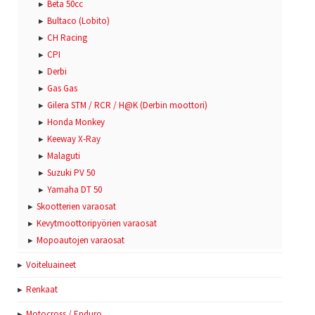
Beta 50cc
Bultaco (Lobito)
CH Racing
CPI
Derbi
Gas Gas
Gilera STM / RCR / H@K (Derbin moottori)
Honda Monkey
Keeway X-Ray
Malaguti
Suzuki PV 50
Yamaha DT 50
Skootterien varaosat
Kevytmoottoripyörien varaosat
Mopoautojen varaosat
Voiteluaineet
Renkaat
Motocross / Enduro