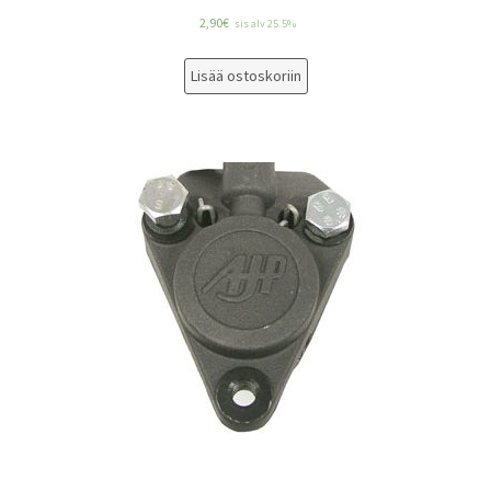
2,90
€
sis alv 25.5%
Lisää ostoskoriin