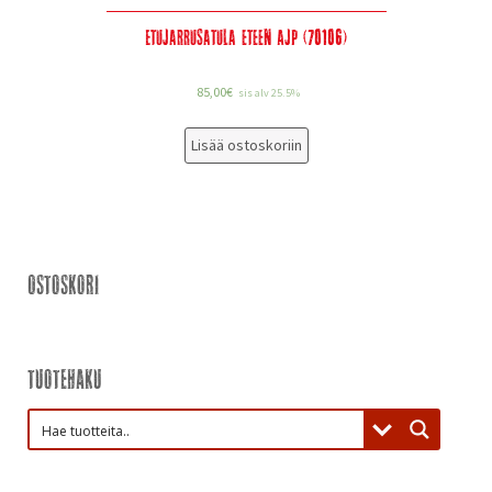
Etujarrusatula eteen AJP (70106)
85,00
€
sis alv 25.5%
Lisää ostoskoriin
Ostoskori
Tuotehaku