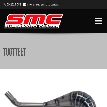
09 2217 088
info at supermotocenter.fi
Supermoto Center
Tuotteet