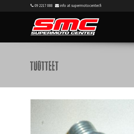
09 2217 088
info at supermotocenter.fi
Supermoto Center
Tuotteet