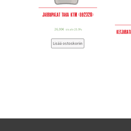
Jarrupalat taka KTM (DB2320)
26,00
€
sis alv 25.5%
Ketjurat
Lisää ostoskoriin