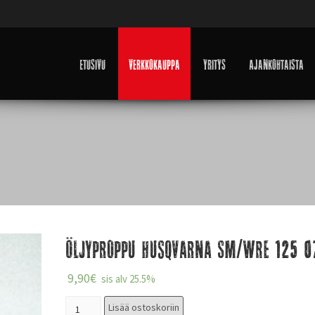
Etusivu
Verkkokauppa
Yritys
Ajankohtaista
Öljyproppu Husqvarna SM/WRE 125 
9,90
€
sis alv 25.5%
Lisää ostoskoriin