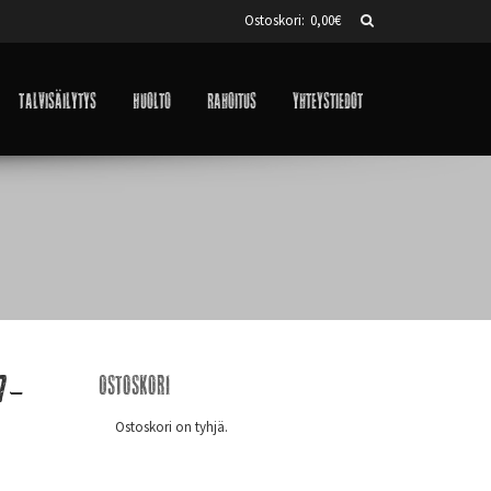
Ostoskori:
0,00
€
Talvisäilytys
Huolto
Rahoitus
Yhteystiedot
07-
Ostoskori
Ostoskori on tyhjä.