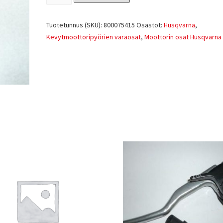
Tuotetunnus (SKU):
800075415
Osastot:
Husqvarna
,
Kevytmoottoripyörien varaosat
,
Moottorin osat Husqvarna