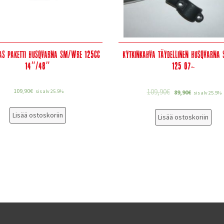
as paketti Husqvarna SM/WRE 125cc
Kytkinkahva täydellinen Husqvarna
14″/48″
125 07-
109,90
€
109,90
€
sis alv 25.5%
89,90
€
sis alv 25.5%
Lisää ostoskoriin
Lisää ostoskoriin