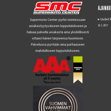
AJANKO
Uudet k
Supermoto Center pyrkii toimiessaan
asiakastyytyväiseen lopputulokseen ja
18.1.2017
haluaa palvella asiakasta aina yksilöllisesti
ottaen hänen tarpeensa huomioon.
Palvelussa pyritään aina parhaaseen
mahdolliseen lopputulokseen.