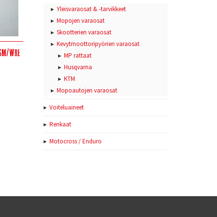
Yleisvaraosat & -tarvikkeet
Mopojen varaosat
Skootterien varaosat
Kevytmoottoripyörien varaosat
 SM/WRE
MP rattaat
Husqvarna
KTM
Mopoautojen varaosat
Voiteluaineet
Renkaat
Motocross / Enduro