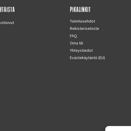
HTAISTA
PIKALINKIT
Toimitusehdot
otisivut
Rekisteriseloste
FAQ
Oma tili
Yhteystiedot
Evästekäytäntö (EU)