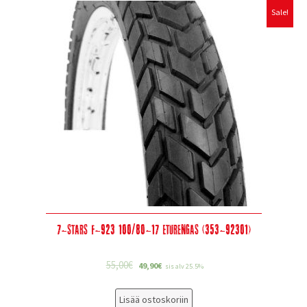
Sale!
7-Stars F-923 100/80-17 Eturengas (353-92301)
55,00
€
49,90
€
sis alv 25.5%
Lisää ostoskoriin