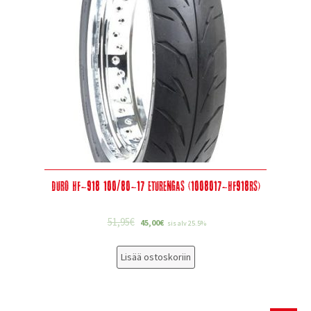
Duro HF-918 100/80-17 eturengas (1008017-HF918RS)
51,95
€
45,00
€
sis alv 25.5%
Lisää ostoskoriin