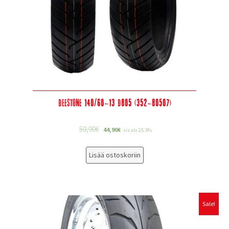
Deestone 140/60-13 D805 (352-80507)
50,90
€
44,90
€
sis alv 25.5%
Lisää ostoskoriin
Sale!