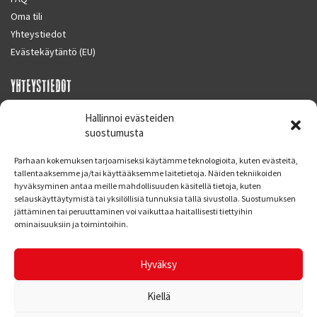
Oma tili
Yhteystiedot
Evästekäytäntö (EU)
YHTEYSTIEDOT
SUPERMOTO CENTER
Hallinnoi evästeiden
Masalantie 410
suostumusta
02430 MASALA (KIRKKONUMMI)
Parhaan kokemuksen tarjoamiseksi käytämme teknologioita, kuten evästeitä,
Finland
tallentaaksemme ja/tai käyttääksemme laitetietoja. Näiden tekniikoiden
hyväksyminen antaa meille mahdollisuuden käsitellä tietoja, kuten
Puh. 09 221 7088
selauskäyttäytymistä tai yksilöllisiä tunnuksia tällä sivustolla. Suostumuksen
info at supermotocenter.fi
jättäminen tai peruuttaminen voi vaikuttaa haitallisesti tiettyihin
ominaisuuksiin ja toimintoihin.
Liikkeen aukioloajat
Maanantai - Tiistai 09.00 - 17.00
Hyväksy
Keskiviikko 09.00 - 19.00
Torstai - Perjantai 09.00 - 17.00
Kiellä