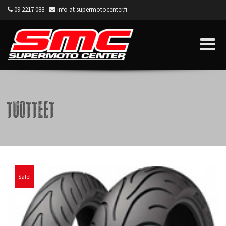
09 2217 088
info at supermotocenter.fi
Supermoto Center
Tuotteet
Sale!