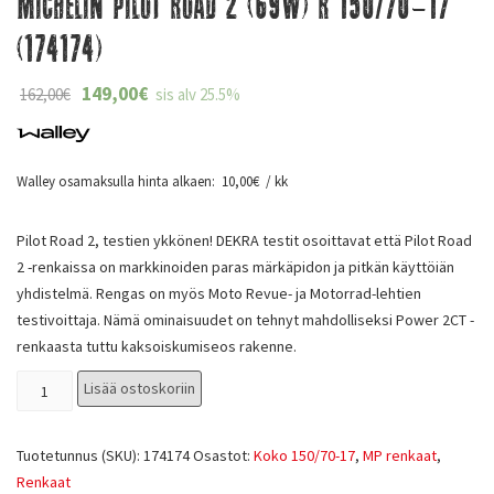
Michelin Pilot Road 2 (69W) R 150/70-17
(174174)
149,00
€
162,00
€
sis alv 25.5%
Walley osamaksulla hinta alkaen:
10,00
€
/ kk
Pilot Road 2, testien ykkönen! DEKRA testit osoittavat että Pilot Road
2 -renkaissa on markkinoiden paras märkäpidon ja pitkän käyttöiän
yhdistelmä. Rengas on myös Moto Revue- ja Motorrad-lehtien
testivoittaja. Nämä ominaisuudet on tehnyt mahdolliseksi Power 2CT -
renkaasta tuttu kaksoiskumiseos rakenne.
Lisää ostoskoriin
Tuotetunnus (SKU):
174174
Osastot:
Koko 150/70-17
,
MP renkaat
,
Renkaat