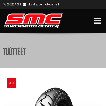
09 2217 088
info at supermotocenter.fi
Supermoto Center
Tuotteet
Sale!