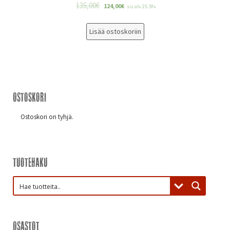
135,00
€
124,00
€
sis alv 25.5%
Lisää ostoskoriin
Ostoskori
Ostoskori on tyhjä.
Tuotehaku
Osastot