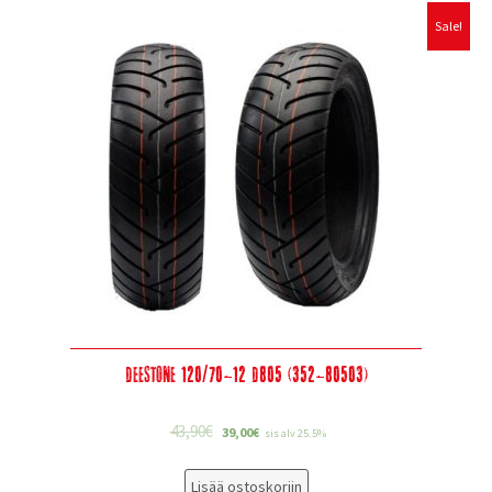
Sale!
Deestone 120/70-12 D805 (352-80503)
43,90
€
39,00
€
sis alv 25.5%
Lisää ostoskoriin