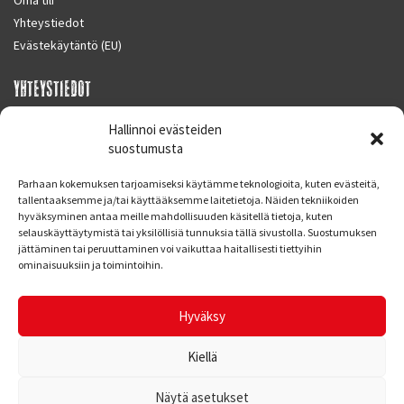
Yhteystiedot
Evästekäytäntö (EU)
YHTEYSTIEDOT
SUPERMOTO CENTER
Hallinnoi evästeiden
Masalantie 410
suostumusta
02430 MASALA (KIRKKONUMMI)
Parhaan kokemuksen tarjoamiseksi käytämme teknologioita, kuten evästeitä,
Finland
tallentaaksemme ja/tai käyttääksemme laitetietoja. Näiden tekniikoiden
hyväksyminen antaa meille mahdollisuuden käsitellä tietoja, kuten
Puh. 09 221 7088
selauskäyttäytymistä tai yksilöllisiä tunnuksia tällä sivustolla. Suostumuksen
info at supermotocenter.fi
jättäminen tai peruuttaminen voi vaikuttaa haitallisesti tiettyihin
ominaisuuksiin ja toimintoihin.
Liikkeen aukioloajat
Maanantai - Tiistai 09.00 - 17.00
Hyväksy
Keskiviikko 09.00 - 19.00
Torstai - Perjantai 09.00 - 17.00
Kiellä
Näytä asetukset