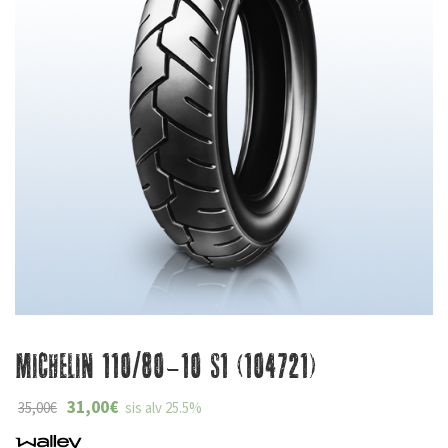
Michelin 110/80-10 S1 (104721)
31,00
€
35,00
€
sis alv 25.5%