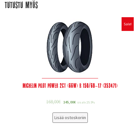
Tutustu myös
Sale!
Michelin Pilot Power 2CT (66W) R 150/60-17 (353471)
168,00
€
145,00
€
sis alv 25.5%
Lisää ostoskoriin