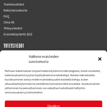
Toimitusehdot
Rekisteriseloste
FAQ
Oma tili
Yhteystiedot
Evästekäytäntö (EU)
YHTEYSTIEDOT
SUPERMOTO CENTER
Hallinnoi evästeiden
Masalantie 410
suostumusta
02430 MASALA (KIRKKONUMMI)
Parhaan kokemuksen tarjoamiseksi käytämme teknologioita, kuten evästeitä,
Finland
tallentaaksemme ja/tai käyttääksemme laitetietoja. Näiden tekniikoiden
hyväksyminen antaa meille mahdollisuuden käsitellä tietoja, kuten
Puh. 09 221 7088
selauskäyttäytymistä tai yksilöllisiä tunnuksia tällä sivustolla. Suostumuksen
info at supermotocenter.fi
jättäminen tai peruuttaminen voi vaikuttaa haitallisesti tiettyihin
ominaisuuksiin ja toimintoihin.
Liikkeen aukioloajat
Maanantai - Tiistai 09.00 - 17.00
Hyväksy