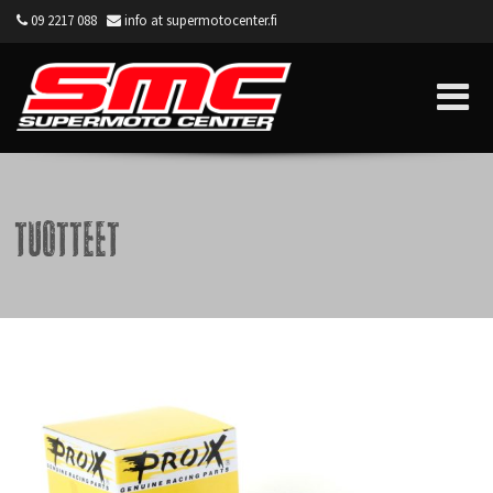
09 2217 088
info at supermotocenter.fi
Supermoto Center
Tuotteet