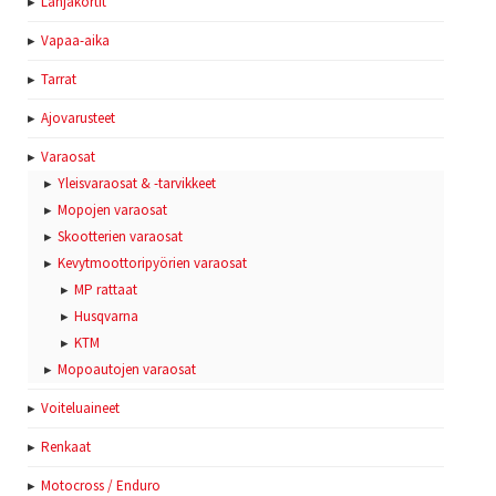
Lahjakortit
Vapaa-aika
Tarrat
Ajovarusteet
Varaosat
Yleisvaraosat & -tarvikkeet
Mopojen varaosat
Skootterien varaosat
Kevytmoottoripyörien varaosat
MP rattaat
Husqvarna
KTM
Mopoautojen varaosat
Voiteluaineet
Renkaat
Motocross / Enduro