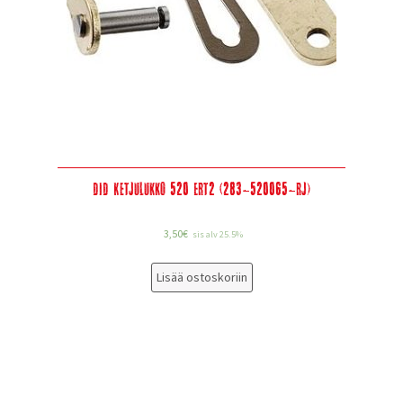
DID Ketjulukko 520 ERT2 (283-520065-RJ)
3,50
€
sis alv 25.5%
Lisää ostoskoriin