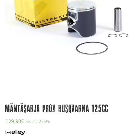
Mäntäsarja Prox Husqvarna 125cc
129,90
€
sis alv 25.5%