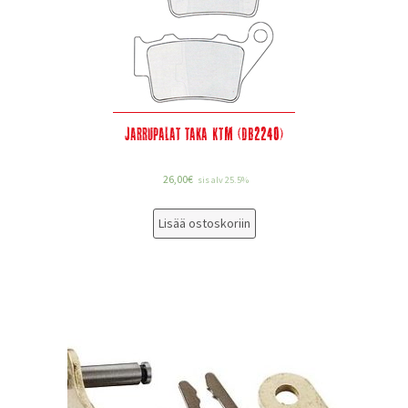
Jarrupalat taka KTM (DB2240)
26,00
€
sis alv 25.5%
Lisää ostoskoriin