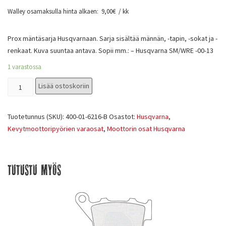
Walley osamaksulla hinta alkaen:
9,00
€
/ kk
Prox mäntäsarja Husqvarnaan. Sarja sisältää männän, -tapin, -sokat ja -
renkaat. Kuva suuntaa antava. Sopii mm.: – Husqvarna SM/WRE -00-13
1 varastossa
Lisää ostoskoriin
Tuotetunnus (SKU):
400-01-6216-B
Osastot:
Husqvarna
,
Kevytmoottoripyörien varaosat
,
Moottorin osat Husqvarna
Tutustu myös