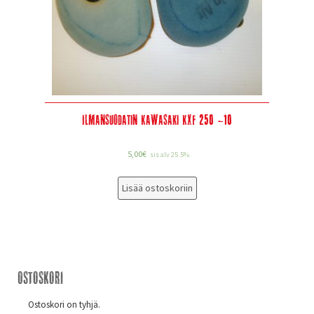
Ilmansuodatin Kawasaki KXF 250 -10
5,00
€
sis alv 25.5%
Lisää ostoskoriin
Ostoskori
Ostoskori on tyhjä.