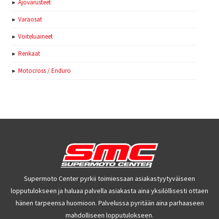
Ajovarusteet
Varaosat
Voiteluaineet
Renkaat
Motocross / Enduro
Supermoto Center pyrkii toimiessaan asiakastyytyväiseen
lopputulokseen ja haluaa palvella asiakasta aina yksilöllisesti ottaen
hänen tarpeensa huomioon. Palvelussa pyritään aina parhaaseen
mahdolliseen lopputulokseen.