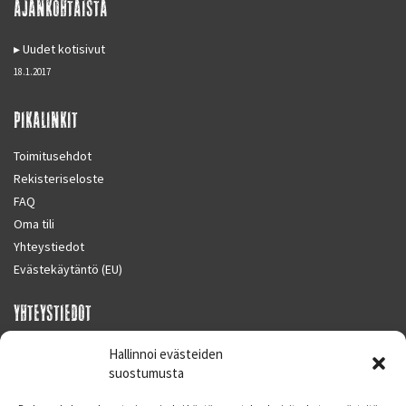
AJANKOHTAISTA
Uudet kotisivut
18.1.2017
PIKALINKIT
Toimitusehdot
Rekisteriseloste
FAQ
Oma tili
Yhteystiedot
Evästekäytäntö (EU)
YHTEYSTIEDOT
SUPERMOTO CENTER
Hallinnoi evästeiden
Masalantie 410
suostumusta
02430 MASALA (KIRKKONUMMI)