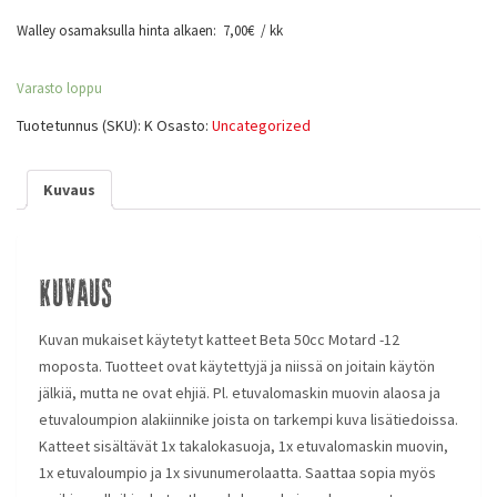
Walley osamaksulla hinta alkaen:
7,00
€
/ kk
Varasto loppu
Tuotetunnus (SKU):
K
Osasto:
Uncategorized
Kuvaus
Kuvaus
Kuvan mukaiset käytetyt katteet Beta 50cc Motard -12
moposta. Tuotteet ovat käytettyjä ja niissä on joitain käytön
jälkiä, mutta ne ovat ehjiä. Pl. etuvalomaskin muovin alaosa ja
etuvaloumpion alakiinnike joista on tarkempi kuva lisätiedoissa.
Katteet sisältävät 1x takalokasuoja, 1x etuvalomaskin muovin,
1x etuvaloumpio ja 1x sivunumerolaatta. Saattaa sopia myös