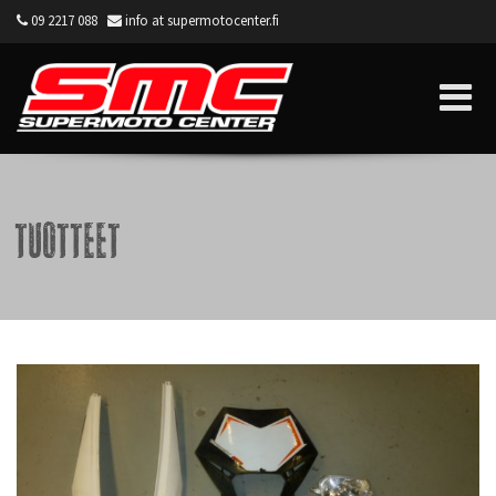
09 2217 088
info at supermotocenter.fi
Supermoto Center
Tuotteet