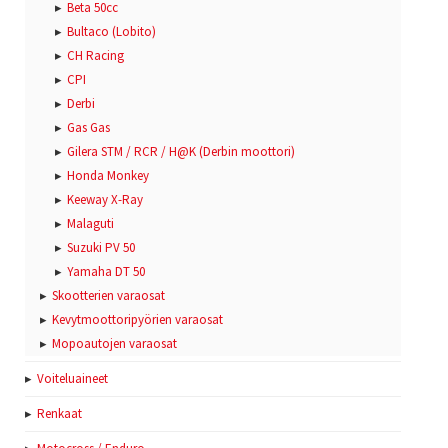
Beta 50cc
Bultaco (Lobito)
CH Racing
CPI
Derbi
Gas Gas
Gilera STM / RCR / H@K (Derbin moottori)
Honda Monkey
Keeway X-Ray
Malaguti
Suzuki PV 50
Yamaha DT 50
Skootterien varaosat
Kevytmoottoripyörien varaosat
Mopoautojen varaosat
Voiteluaineet
Renkaat