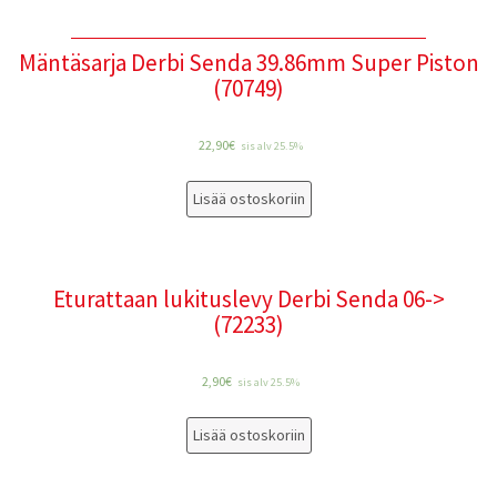
Mäntäsarja Derbi Senda 39.86mm Super Piston
(70749)
22,90
€
sis alv 25.5%
Lisää ostoskoriin
Eturattaan lukituslevy Derbi Senda 06->
(72233)
2,90
€
sis alv 25.5%
Lisää ostoskoriin