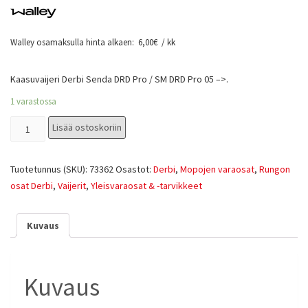
Walley osamaksulla hinta alkaen:
6,00
€
/ kk
Kaasuvaijeri Derbi Senda DRD Pro / SM DRD Pro 05 –>.
1 varastossa
Lisää ostoskoriin
Tuotetunnus (SKU):
73362
Osastot:
Derbi
,
Mopojen varaosat
,
Rungon
osat Derbi
,
Vaijerit
,
Yleisvaraosat & -tarvikkeet
Kuvaus
Kuvaus