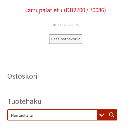
Jarrupalat etu (DB2700 / 70086)
10,90
€
sis alv 25.5%
Lisää ostoskoriin
Ostoskori
Tuotehaku