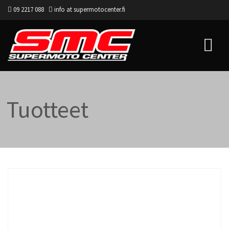
09 2217 088
info at supermotocenter.fi
Supermoto Center
Tuotteet