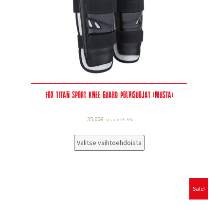
Fox Titan Sport Knee Guard Polvisuojat (musta)
35,00
€
sis alv 25.5%
Valitse vaihtoehdoista
Sale!