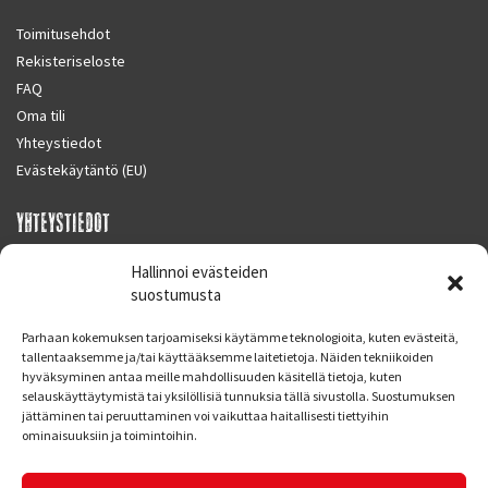
Toimitusehdot
Rekisteriseloste
FAQ
Oma tili
Yhteystiedot
Evästekäytäntö (EU)
YHTEYSTIEDOT
SUPERMOTO CENTER
Hallinnoi evästeiden
Masalantie 410
suostumusta
02430 MASALA (KIRKKONUMMI)
Parhaan kokemuksen tarjoamiseksi käytämme teknologioita, kuten evästeitä,
Finland
tallentaaksemme ja/tai käyttääksemme laitetietoja. Näiden tekniikoiden
hyväksyminen antaa meille mahdollisuuden käsitellä tietoja, kuten
Puh. 09 221 7088
selauskäyttäytymistä tai yksilöllisiä tunnuksia tällä sivustolla. Suostumuksen
info at supermotocenter.fi
jättäminen tai peruuttaminen voi vaikuttaa haitallisesti tiettyihin
ominaisuuksiin ja toimintoihin.
Liikkeen aukioloajat
Maanantai - Tiistai 09.00 - 17.00