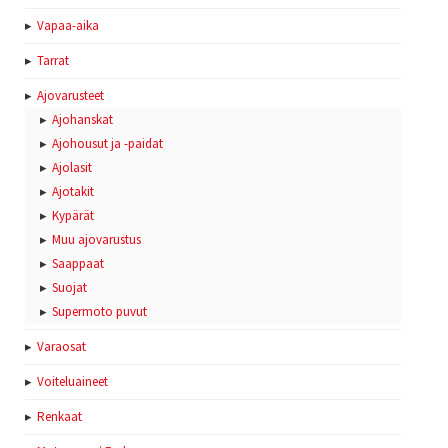
Vapaa-aika
Tarrat
Ajovarusteet
Ajohanskat
Ajohousut ja -paidat
Ajolasit
Ajotakit
Kypärät
Muu ajovarustus
Saappaat
Suojat
Supermoto puvut
Varaosat
Voiteluaineet
Renkaat