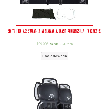
Smith Fuel V.2 Sweat-X M Revival Ajolasit peililinssillä (FX1DXKR15)
109,00
€
95,00
€
sis alv 25.5%
Lisää ostoskoriin