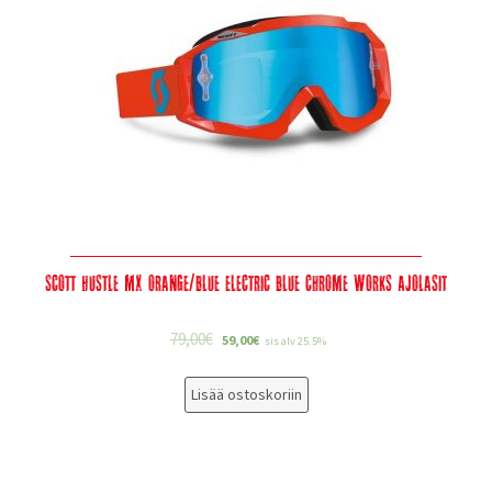
Scott Hustle MX orange/blue electric blue chrome works Ajolasit
79,00
€
59,00
€
sis alv 25.5%
Lisää ostoskoriin