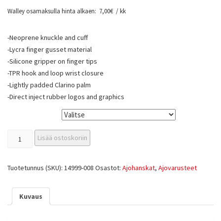
Walley osamaksulla hinta alkaen:
7,00
€
/ kk
-Neoprene knuckle and cuff
-Lycra finger gusset material
-Silicone gripper on finger tips
-TPR hook and loop wrist closure
-Lightly padded Clarino palm
-Direct inject rubber logos and graphics
Koko
Lisää ostoskoriin
Tuotetunnus (SKU):
14999-008
Osastot:
Ajohanskat
,
Ajovarusteet
Kuvaus