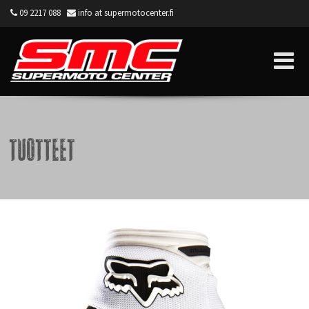
09 2217 088
info at supermotocenter.fi
Supermoto Center
Tuotteet