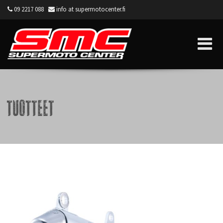
09 2217 088
info at supermotocenter.fi
Supermoto Center
Tuotteet