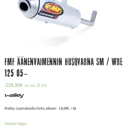
FMF Äänenvaimennin Husqvarna SM / WRE
125 05-
229,90
€
sis alv 25.5%
Walley osamaksulla hinta alkaen:
14,00
€
/ kk
Varasto loppu