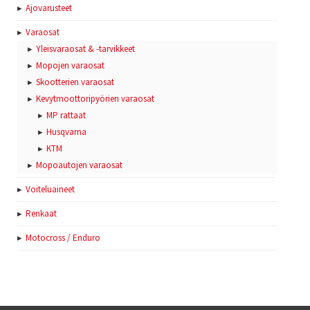
Ajovarusteet
Varaosat
Yleisvaraosat & -tarvikkeet
Mopojen varaosat
Skootterien varaosat
Kevytmoottoripyörien varaosat
MP rattaat
Husqvarna
KTM
Mopoautojen varaosat
Voiteluaineet
Renkaat
Motocross / Enduro