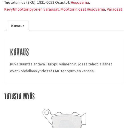
Tuotetunnus (SKU):
1821-0652
Osastot:
Husqvarna
,
Kevytmoottoripyörien varaosat
,
Moottorin osat Husqvarna
,
Varaosat
Kuvaus
Kuvaus
Kuva suuntaa antava. Huippu vaimennin, jossa tehot ja äänet
ovat kohdallaan yhdessä FMF tehoputken kanssa!
Tutustu myös