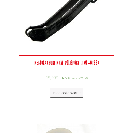
Ketjulaahuri KTM Polisport (179-0139)
19,90
€
16,50
€
sis alv 25.5%
Lisää ostoskoriin