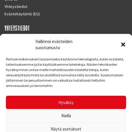
Yhteystiedot
Evästekäytäntö (EU)
YHTEYSTIEDOT
SUPERMOTO CENTER
Hallinnoi evästeiden
Masalantie 410
suostumusta
02430 MASALA (KIRKKONUMMI)
Parhaan kokemuksen tarjoamiseksi käytämme teknologioita, kuten evästeitä,
Finland
tallentaaksemme ja/tai käyttääksemme laitetietoja. Näiden tekniikoiden
hyväksyminen antaa meille mahdollisuuden käsitellä tietoja, kuten
Puh. 09 221 7088
selauskäyttäytymistä tai yksilöllisiä tunnuksia tällä sivustolla. Suostumuksen
info at supermotocenter.fi
jättäminen tai peruuttaminen voi vaikuttaa haitallisesti tiettyihin
ominaisuuksiin ja toimintoihin.
Liikkeen aukioloajat
Maanantai - Tiistai 09.00 - 17.00
Hyväksy
Keskiviikko 09.00 - 19.00
Torstai - Perjantai 09.00 - 17.00
Kiellä
Näytä asetukset