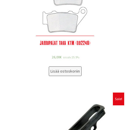
Jarrupalat taka KTM (DB2240)
26,00
€
sis alv 25.5%
Lisää ostoskoriin
Sale!