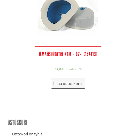
Ilmansuodatin KTM -07- (154113)
23,00
€
sis alv 25.5%
Lisää ostoskoriin
Ostoskori
Ostoskori on tyhjä.