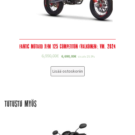
Fantic Motard XFM 125 Competiton (valkoinen), Vm. 2024
6,990,00
€
6,690,00
€
sis alv 25.5%
Lisää ostoskoriin
Tutustu myös