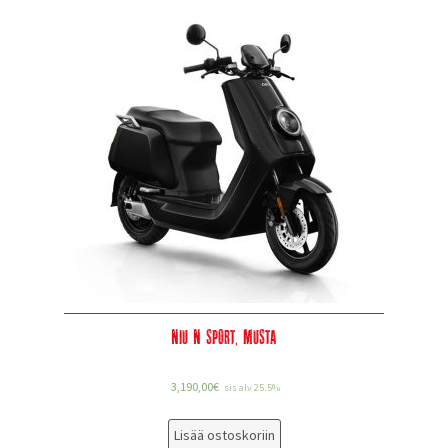
Niu N Sport, musta
3,190,00
€
sis alv 25.5%
Lisää ostoskoriin