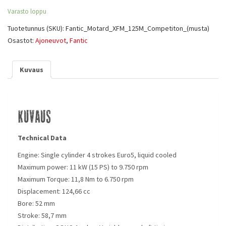
Varasto loppu
Tuotetunnus (SKU):
Fantic_Motard_XFM_125M_Competiton_(musta)
Osastot:
Ajoneuvot
,
Fantic
Kuvaus
Kuvaus
Technical Data
Engine:
Single cylinder 4 strokes Euro5, liquid cooled
Maximum power:
11 kW (15 PS) to 9.750 rpm
Maximum Torque:
11,8 Nm to 6.750 rpm
Displacement:
124,66 cc
Bore:
52 mm
Stroke:
58,7 mm