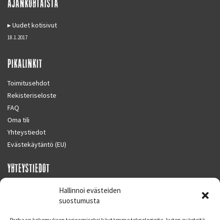
AJANKOHTAISTA
Uudet kotisivut
18.1.2017
PIKALINKIT
Toimitusehdot
Rekisteriseloste
FAQ
Oma tili
Yhteystiedot
Evästekäytäntö (EU)
YHTEYSTIEDOT
SUPERMOTO CENTER
Hallinnoi evästeiden
Masalantie 410
suostumusta
02430 MASALA (KIRKKONUMMI)
Parhaan kokemuksen tarjoamiseksi käytämme teknologioita, kuten evästeitä,