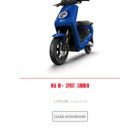
Niu M+ Sport, sininen
2,990,00
€
sis alv 25.5%
Lisää ostoskoriin