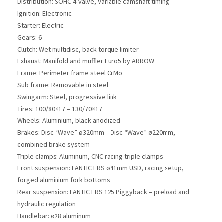
Distribution:
SOHC 4-valve, Variable camshaft timing
Ignition:
Electronic
Starter:
Electric
Gears:
6
Clutch:
Wet multidisc, back-torque limiter
Exhaust:
Manifold and muffler Euro5 by ARROW
Frame:
Perimeter frame steel CrMo
Sub frame:
Removable in steel
Swingarm: S
teel, progressive link
Tires:
100/80×17 – 130/70×17
Wheels:
Aluminium, black anodized
Brakes:
Disc “Wave” ø320mm – Disc “Wave” ø220mm,
combined brake system
Triple clamps:
Aluminum, CNC racing triple clamps
Front suspension:
FANTIC FRS ø41mm USD, racing setup,
forged aluminium fork bottoms
Rear suspension:
FANTIC FRS 125 Piggyback – preload and
hydraulic regulation
Handlebar:
ø28 aluminum