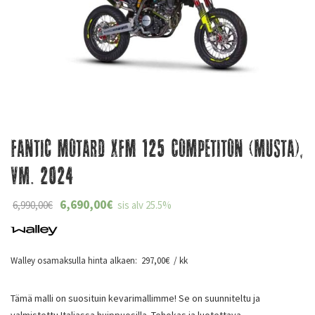
Fantic Motard XFM 125 Competiton (musta),
Vm. 2024
6,690,00
€
6,990,00
€
sis alv 25.5%
Walley osamaksulla hinta alkaen:
297,00
€
/ kk
Tämä malli on suosituin kevarimallimme! Se on suunniteltu ja