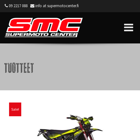
09 2217 088
info at supermotocenter.fi
Supermoto Center
Tuotteet
Sale!