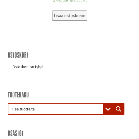
2,490,00
€
sis alv 25.5%
Lisää ostoskoriin
Ostoskori
Ostoskori on tyhjä.
Tuotehaku
Osastot