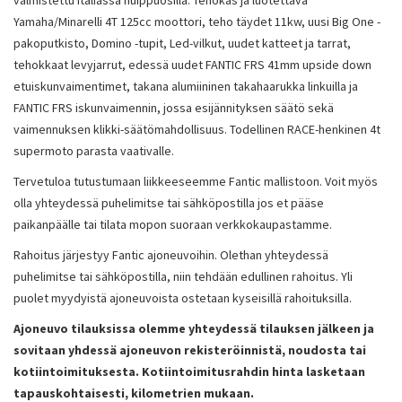
valmistettu Italiassa huippuosilla. Tehokas ja luotettava
Yamaha/Minarelli 4T 125cc moottori, teho täydet 11kw, uusi Big One -
pakoputkisto, Domino -tupit, Led-vilkut, uudet katteet ja tarrat,
tehokkaat levyjarrut, edessä uudet FANTIC FRS 41mm upside down
etuiskunvaimentimet, takana alumiininen takahaarukka linkuilla ja
FANTIC FRS iskunvaimennin, jossa esijännityksen säätö sekä
vaimennuksen klikki-säätömahdollisuus. Todellinen RACE-henkinen 4t
supermoto parasta vaativalle.
Tervetuloa tutustumaan liikkeeseemme Fantic mallistoon. Voit myös
olla yhteydessä puhelimitse tai sähköpostilla jos et pääse
paikanpäälle tai tilata mopon suoraan verkkokaupastamme.
Rahoitus järjestyy Fantic ajoneuvoihin. Olethan yhteydessä
puhelimitse tai sähköpostilla, niin tehdään edullinen rahoitus. Yli
puolet myydyistä ajoneuvoista ostetaan kyseisillä rahoituksilla.
Ajoneuvo tilauksissa olemme yhteydessä tilauksen jälkeen ja
sovitaan yhdessä ajoneuvon rekisteröinnistä, noudosta tai
kotiintoimituksesta. Kotiintoimitusrahdin hinta lasketaan
tapauskohtaisesti, kilometrien mukaan.