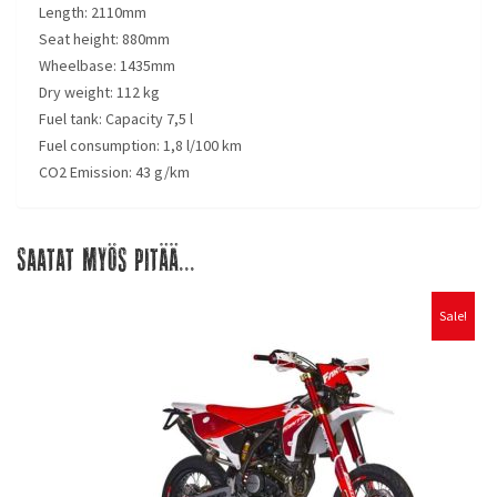
Length:
2110mm
Seat height:
880mm
Wheelbase:
1435mm
Dry weight:
112 kg
Fuel tank: C
apacity 7,5 l
Fuel consumption:
1,8 l/100 km
CO2 Emission:
43 g/km
Saatat myös pitää...
Sale!