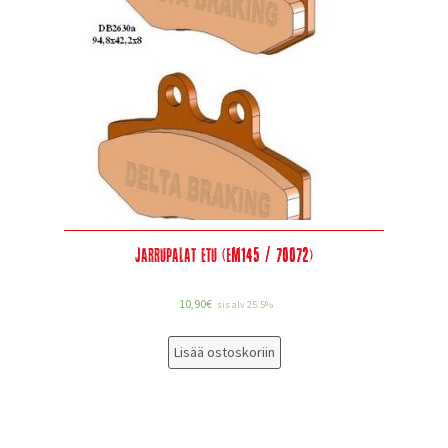
Jarrupalat etu (EM145 / 70072)
10,90
€
sis alv 25.5%
Lisää ostoskoriin