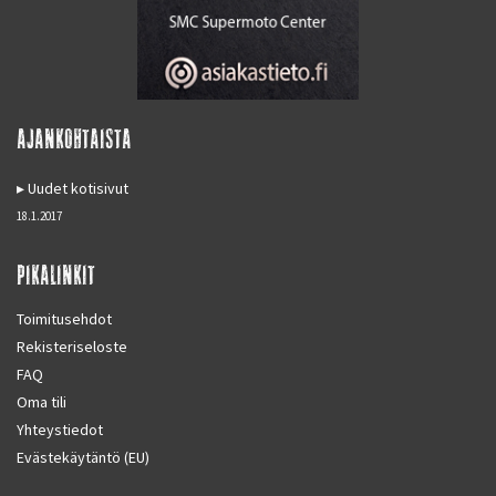
AJANKOHTAISTA
Uudet kotisivut
18.1.2017
PIKALINKIT
Toimitusehdot
Rekisteriseloste
FAQ
Oma tili
Yhteystiedot
Evästekäytäntö (EU)