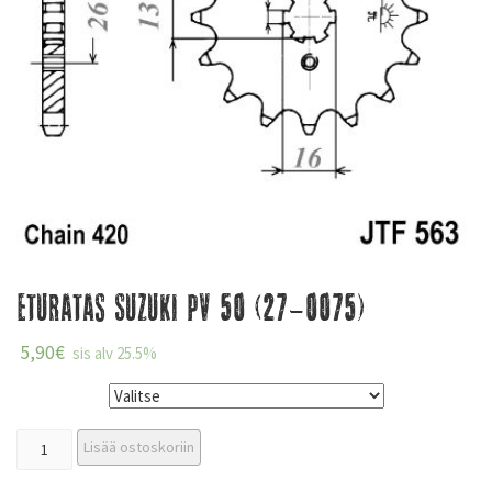
Eturatas Suzuki PV 50 (27-0075)
5,90
€
sis alv 25.5%
Koko
Lisää ostoskoriin