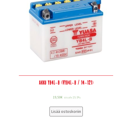
Akku YB4L-B (VYB4L-B / 14-121)
19,50
€
sis alv 25.5%
Lisää ostoskoriin