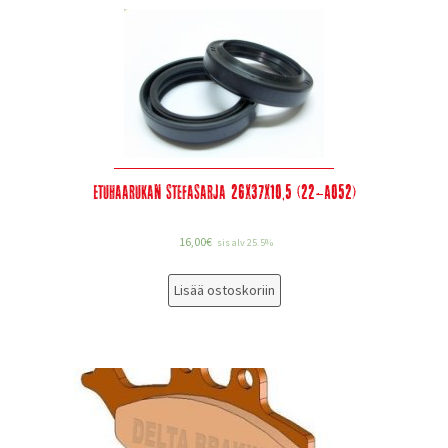
Etuhaarukan stefasarja 26x37x10,5 (22-A052)
16,00
€
sis alv 25.5%
Lisää ostoskoriin