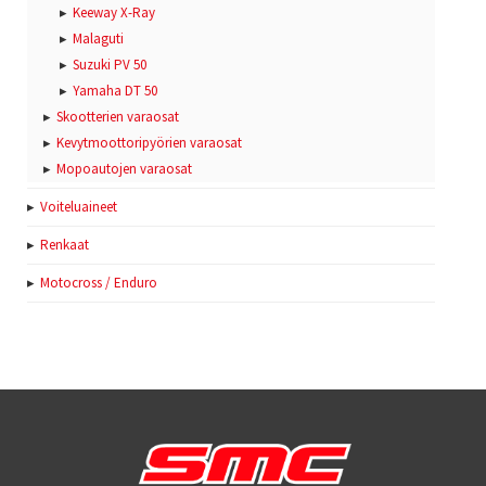
Keeway X-Ray
Malaguti
Suzuki PV 50
Yamaha DT 50
Skootterien varaosat
Kevytmoottoripyörien varaosat
Mopoautojen varaosat
Voiteluaineet
Renkaat
Motocross / Enduro