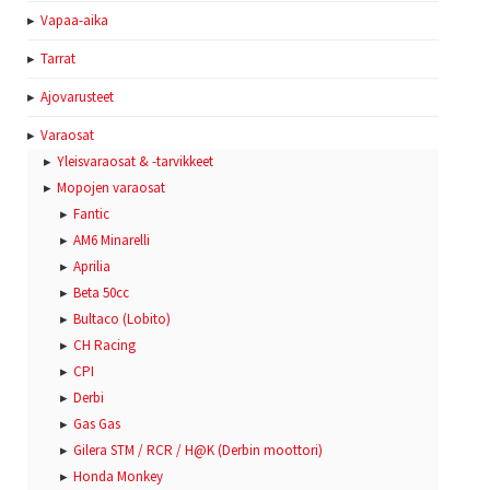
Vapaa-aika
Tarrat
Ajovarusteet
Varaosat
Yleisvaraosat & -tarvikkeet
Mopojen varaosat
Fantic
AM6 Minarelli
Aprilia
Beta 50cc
Bultaco (Lobito)
CH Racing
CPI
Derbi
Gas Gas
Gilera STM / RCR / H@K (Derbin moottori)
Honda Monkey