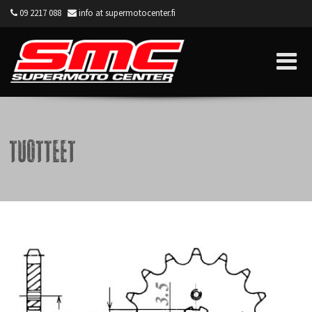
09 2217 088
info at supermotocenter.fi
Supermoto Center
Tuotteet