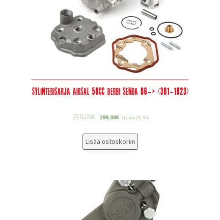
Sylinterisarja Airsal 50cc Derbi Senda 06-> (301-1023)
210,00
€
199,00
€
sis alv 25.5%
Lisää ostoskoriin