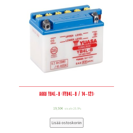
Akku YB4L-B (VYB4L-B / 14-121)
19,50
€
sis alv 25.5%
Lisää ostoskoriin