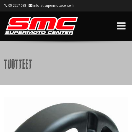
09 2217 088
info at supermotocenter.fi
Supermoto Center
Tuotteet