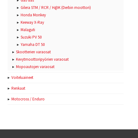
Gas Gas
Gilera STM / RCR / H@K (Derbin moottori)
Honda Monkey
Keeway X-Ray
Malaguti
Suzuki PV 50
Yamaha DT 50
Skootterien varaosat
Kevytmoottoripyörien varaosat
Mopoautojen varaosat
Voiteluaineet
Renkaat
Motocross / Enduro