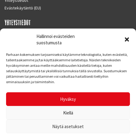
Yhteystiedot
Evästekäytäntö (EU)
YHTEYSTIEDOT
SUPERMOTO CENTER
Hallinnoi evästeiden
Masalantie 410
suostumusta
02430 MASALA (KIRKKONUMMI)
Parhaan kokemuksen tarjoamiseksi käytämme teknologioita, kuten evästeitä,
Finland
tallentaaksemme ja/tai käyttääksemme laitetietoja. Näiden tekniikoiden
hyväksyminen antaa meille mahdollisuuden käsitellä tietoja, kuten
Puh. 09 221 7088
selauskäyttäytymistä tai yksilöllisiä tunnuksia tällä sivustolla. Suostumuksen
info at supermotocenter.fi
jättäminen tai peruuttaminen voi vaikuttaa haitallisesti tiettyihin
ominaisuuksiin ja toimintoihin.
Liikkeen aukioloajat
Maanantai - Tiistai 09.00 - 17.00
Hyväksy
Keskiviikko 09.00 - 19.00
Torstai - Perjantai 09.00 - 17.00
Kiellä
Näytä asetukset
© Supermoto Center