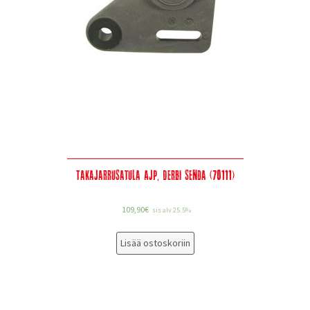
Takajarrusatula AJP, Derbi Senda (70111)
109,90
€
sis alv 25.5%
Lisää ostoskoriin