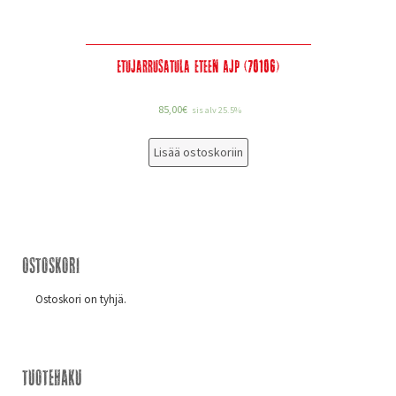
Etujarrusatula eteen AJP (70106)
85,00
€
sis alv 25.5%
Lisää ostoskoriin
Ostoskori
Ostoskori on tyhjä.
Tuotehaku