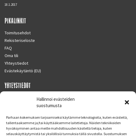
18.1.2017
PIKALINKIT
Toimitusehdot
Rekisteriseloste
FAQ
Oma tili
Yhteystiedot
Evästekäytäntö (EU)
YHTEYSTIEDOT
SUPERMOTO CENTER
Hallinnoi evästeiden
Masalantie 410
suostumusta
02430 MASALA (KIRKKONUMMI)
Parhaan kokemuksen tarjoamiseksi käytämme teknologioita, kuten evästeitä,
Finland
tallentaaksemme ja/tai käyttääksemme laitetietoja. Näiden tekniikoiden
hyväksyminen antaa meille mahdollisuuden käsitellä tietoja, kuten
Puh. 09 221 7088
selauskäyttäytymistä tai yksilöllisiä tunnuksia tällä sivustolla. Suostumuksen