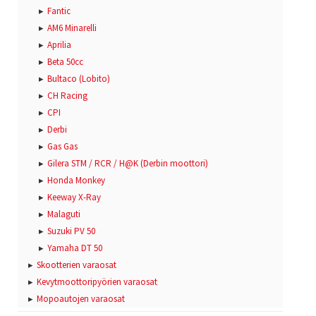
Fantic
AM6 Minarelli
Aprilia
Beta 50cc
Bultaco (Lobito)
CH Racing
CPI
Derbi
Gas Gas
Gilera STM / RCR / H@K (Derbin moottori)
Honda Monkey
Keeway X-Ray
Malaguti
Suzuki PV 50
Yamaha DT 50
Skootterien varaosat
Kevytmoottoripyörien varaosat
Mopoautojen varaosat