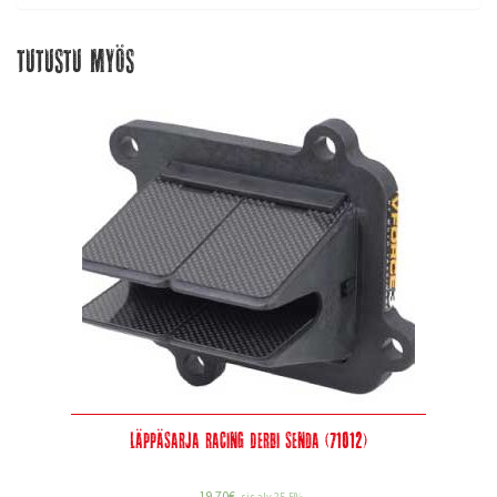
Tutustu myös
Läppäsarja Racing Derbi Senda (71012)
19,70
€
sis alv 25.5%