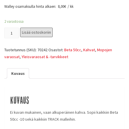
Walley osamaksulla hinta alkaen:
8,00
€
/ kk
2 varastossa
Lisää ostoskoriin
Tuotetunnus (SKU):
70242
Osastot:
Beta 50cc
,
Kahvat
,
Mopojen
varaosat
,
Yleisvaraosat & -tarvikkeet
Kuvaus
Kuvaus
Ei kuvan mukainen, vaan alkuperäinen kahva. Sopii kaikkiin Beta
50cc -10 sekä kaikkiin TRACK malleihin.