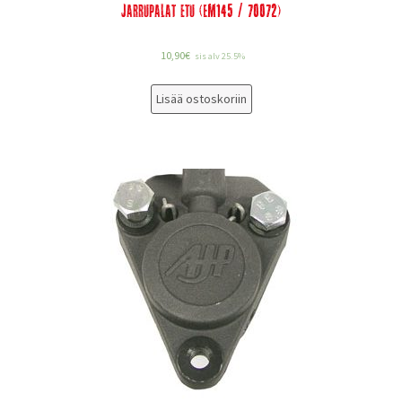
Jarrupalat etu (EM145 / 70072)
10,90
€
sis alv 25.5%
Lisää ostoskoriin