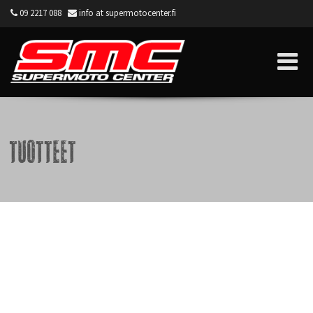
09 2217 088
info at supermotocenter.fi
Supermoto Center
Tuotteet