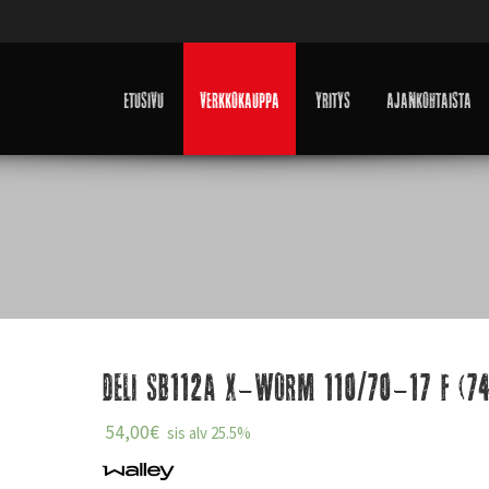
Etusivu
Verkkokauppa
Yritys
Ajankohtaista
Deli SB112A X-Worm 110/70-17 F (7
54,00
€
sis alv 25.5%