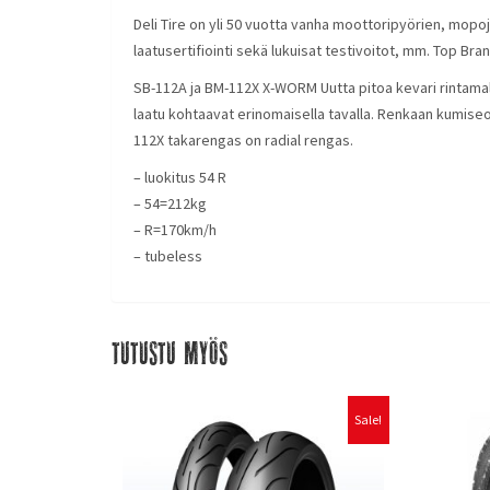
Deli Tire on yli 50 vuotta vanha moottoripyörien, mopoj
laatusertifiointi sekä lukuisat testivoitot, mm. Top Bran
SB-112A ja BM-112X X-WORM Uutta pitoa kevari rintamal
laatu kohtaavat erinomaisella tavalla. Renkaan kumiseo
112X takarengas on radial rengas.
– luokitus 54 R
– 54=212kg
– R=170km/h
– tubeless
Tutustu myös
Sale!