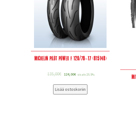
Michelin Pilot Power F 120/70-17 (815148)
135,00
€
124,00
€
sis alv 25.5%
Mi
Lisää ostoskoriin