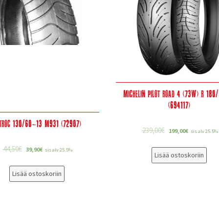
Michelin Pilot Road 4 (73W) R 180
(694117)
troc 130/60-13 M931 (72907)
239,00
€
199,00
€
sis alv 25.5%
44,50
€
39,90
€
sis alv 25.5%
Lisää ostoskoriin
Lisää ostoskoriin