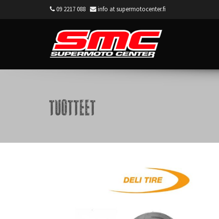
09 2217 088
info at supermotocenter.fi
Supermoto Center
Tuotteet