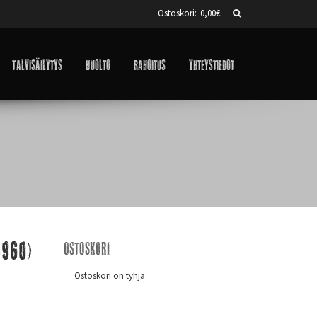
Ostoskori:
0,00
€
Talvisäilytys
Huolto
Rahoitus
Yhteystiedot
4960)
Ostoskori
Ostoskori on tyhjä.