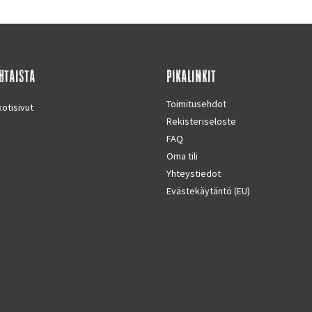
HTAISTA
PIKALINKIT
Toimitusehdot
otisivut
Rekisteriseloste
FAQ
Oma tili
Yhteystiedot
Evästekäytäntö (EU)