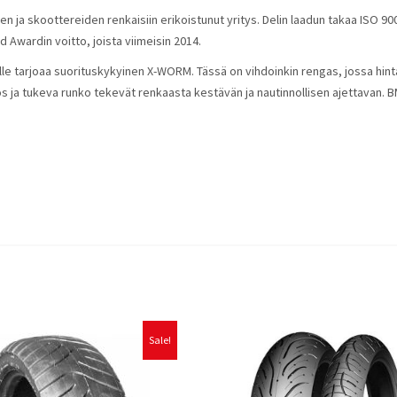
en ja skoottereiden renkaisiin erikoistunut yritys. Delin laadun takaa ISO 90
d Awardin voitto, joista viimeisin 2014.
le tarjoaa suorituskykyinen X-WORM. Tässä on vihdoinkin rengas, jossa hinta
s ja tukeva runko tekevät renkaasta kestävän ja nautinnollisen ajettavan. B
Sale!