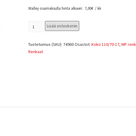
Walley osamaksulla hinta alkaen:
7,00
€
/ kk
Lisää ostoskoriin
Tuotetunnus (SKU):
74960
Osastot:
Koko 110/70-17
,
MP renk
Renkaat