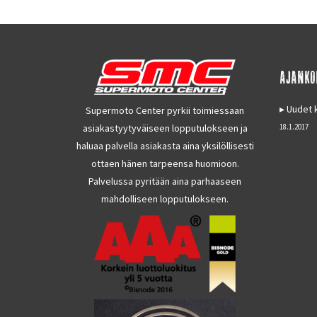
AJANKO
Uudet k
Supermoto Center pyrkii toimiessaan
asiakastyytyväiseen lopputulokseen ja
18.1.2017
haluaa palvella asiakasta aina yksilöllisesti
ottaen hänen tarpeensa huomioon.
Palvelussa pyritään aina parhaaseen
mahdolliseen lopputulokseen.