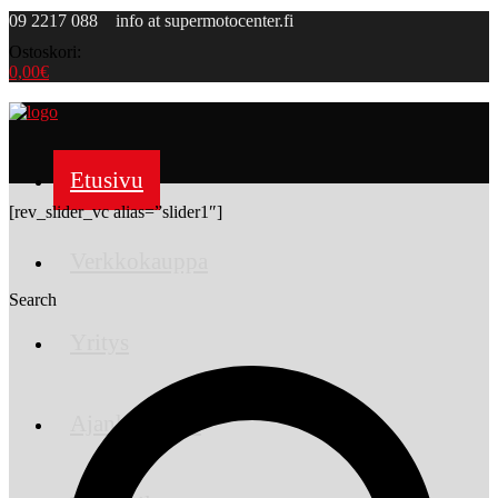
09 2217 088
info at supermotocenter.fi
Ostoskori:
0,00
€
Supermoto Center
Etusivu
[rev_slider_vc alias=”slider1″]
Verkkokauppa
Search
Yritys
Ajankohtaista