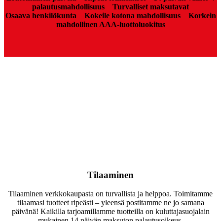
palautusmahdollisuus
Turvalliset maksutavat
Osaava henkilökunta
Kokeile kotona mahdollisuus
Korkein
mahdollinen AAA-luottoluokitus
Tilaaminen
Tilaaminen verkkokaupasta on turvallista ja helppoa. Toimitamme
tilaamasi tuotteet ripeästi – yleensä postitamme ne jo samana
päivänä! Kaikilla tarjoamillamme tuotteilla on kuluttajasuojalain
mukainen 14 päivän maksuton palautusoikeus.