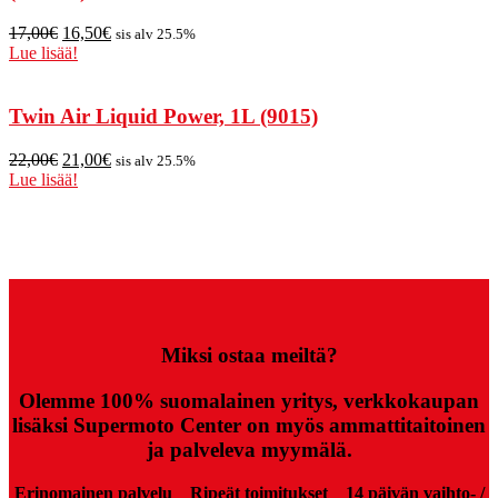
17,00
€
16,50
€
sis alv 25.5%
Lue lisää!
Twin Air Liquid Power, 1L (9015)
22,00
€
21,00
€
sis alv 25.5%
Lue lisää!
Miksi ostaa meiltä?
Olemme 100% suomalainen yritys, verkkokaupan
lisäksi Supermoto Center on myös ammattitaitoinen
ja palveleva myymälä.
Erinomainen palvelu
Ripeät toimitukset
14 päivän vaihto- /