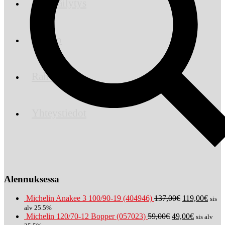
Talvisäilytys
Huolto
Rahoitus
Yhteystiedot
Alennuksessa
Michelin Anakee 3 100/90-19 (404946)
137,00
€
119,00
€
sis
alv 25.5%
Michelin 120/70-12 Bopper (057023)
59,00
€
49,00
€
sis alv