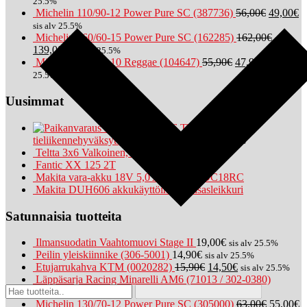
25.5%
Michelin 110/90-12 Power Pure SC (387736)
56,00
€
49,00
€
sis alv 25.5%
Michelin 160/60-15 Power Pure SC (162285)
162,00
€
139,00
€
sis alv 25.5%
Michelin 130/90-10 Reggae (104647)
55,90
€
47,90
€
sis alv
25.5%
Uusimmat
Beta RR50 2026 TT-Kit (Ei
tieliikennehyväksytty)
69,90
€
59,90
€
sis alv 25.5%
Teltta 3x6 Valkoinen, kokoontaitettava
Fantic XX 125 2T
Makita vara-akku 18V 5,0 Ah + laturi DC18RC
Makita DUH606 akkukäyttöinen pensasleikkuri
Satunnaisia tuotteita
Ilmansuodatin Vaahtomuovi Stage II
19,00
€
sis alv 25.5%
Peilin yleiskiinnike (306-5001)
14,90
€
sis alv 25.5%
Etujarrukahva KTM (0020282)
15,90
€
14,50
€
sis alv 25.5%
Läppäsarja Racing Minarelli AM6 (71013 / 302-0380)
24,90
€
sis alv 25.5%
Michelin 130/70-12 Power Pure SC (305000)
63,00
€
55,00
€