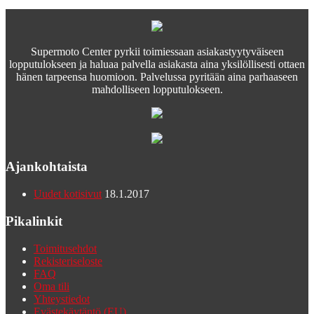
Supermoto Center pyrkii toimiessaan asiakastyytyväiseen
lopputulokseen ja haluaa palvella asiakasta aina yksilöllisesti ottaen
hänen tarpeensa huomioon. Palvelussa pyritään aina parhaaseen
mahdolliseen lopputulokseen.
Ajankohtaista
Uudet kotisivut
18.1.2017
Pikalinkit
Toimitusehdot
Rekisteriseloste
FAQ
Oma tili
Yhteystiedot
Evästekäytäntö (EU)