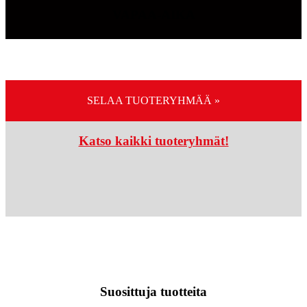
VAPAA-AIKA
SELAA TUOTERYHMÄÄ »
Katso kaikki tuoteryhmät!
Suosittuja tuotteita